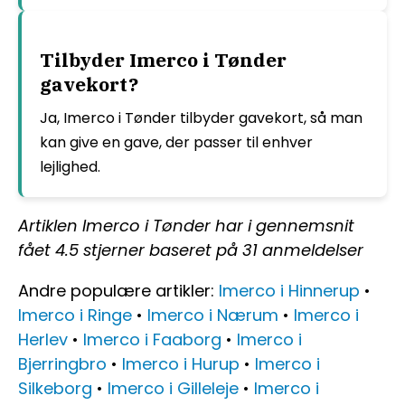
Tilbyder Imerco i Tønder
gavekort?
Ja, Imerco i Tønder tilbyder gavekort, så man
kan give en gave, der passer til enhver
lejlighed.
Artiklen Imerco i Tønder har i gennemsnit
fået
4.5
stjerner baseret på
31
anmeldelser
Andre populære artikler:
Imerco i Hinnerup
•
Imerco i Ringe
•
Imerco i Nærum
•
Imerco i
Herlev
•
Imerco i Faaborg
•
Imerco i
Bjerringbro
•
Imerco i Hurup
•
Imerco i
Silkeborg
•
Imerco i Gilleleje
•
Imerco i