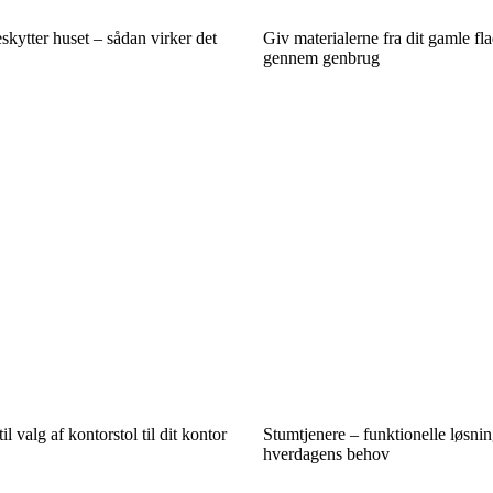
kytter huset – sådan virker det
Giv materialerne fra dit gamle fla
gennem genbrug
il valg af kontorstol til dit kontor
Stumtjenere – funktionelle løsning
hverdagens behov