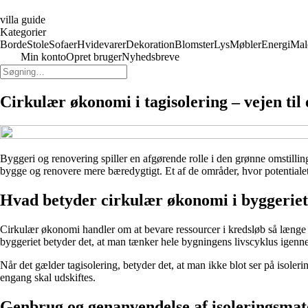
villa guide
Kategorier
Borde
Stole
Sofaer
Hvidevarer
Dekoration
Blomster
Lys
Møbler
Energi
Mal
Min konto
Opret bruger
Nyhedsbreve
Cirkulær økonomi i tagisolering – vejen ti
Byggeri og renovering spiller en afgørende rolle i den grønne omstillin
bygge og renovere mere bæredygtigt. Et af de områder, hvor potentialet 
Hvad betyder cirkulær økonomi i byggerie
Cirkulær økonomi handler om at bevare ressourcer i kredsløb så længe s
byggeriet betyder det, at man tænker hele bygningens livscyklus igenne
Når det gælder tagisolering, betyder det, at man ikke blot ser på isole
engang skal udskiftes.
Genbrug og genanvendelse af isoleringsmat