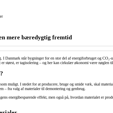
er
l en mere bæredygtig fremtid
g. I Danmark står bygninger for en stor del af energiforbruget og CO₂-u
er størst, er tagisolering – og her kan cirkulær økonomi være nøglen til
t?
om muligt. I stedet for at producere, bruge og smide væk, skal materia
m – fra valg af materialer til demontering og genbrug.
ringens energibesparende effekt, men også på, hvordan materialet er prod
erialer