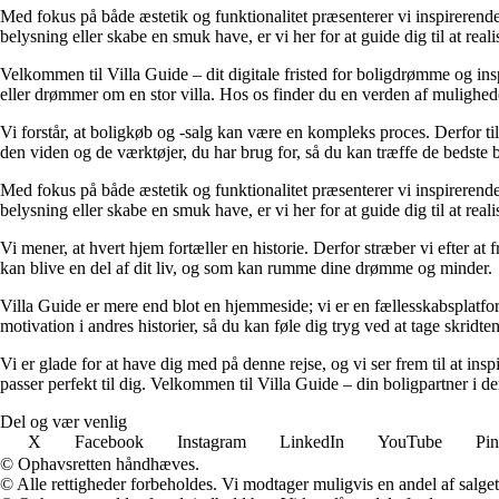
Med fokus på både æstetik og funktionalitet præsenterer vi inspirerende 
belysning eller skabe en smuk have, er vi her for at guide dig til at reali
Velkommen til Villa Guide – dit digitale fristed for boligdrømme og insp
eller drømmer om en stor villa. Hos os finder du en verden af mulighed
Vi forstår, at boligkøb og -salg kan være en kompleks proces. Derfor til
den viden og de værktøjer, du har brug for, så du kan træffe de bedste b
Med fokus på både æstetik og funktionalitet præsenterer vi inspirerende 
belysning eller skabe en smuk have, er vi her for at guide dig til at reali
Vi mener, at hvert hjem fortæller en historie. Derfor stræber vi efter 
kan blive en del af dit liv, og som kan rumme dine drømme og minder.
Villa Guide er mere end blot en hjemmeside; vi er en fællesskabsplatform
motivation i andres historier, så du kan føle dig tryg ved at tage skri
Vi er glade for at have dig med på denne rejse, og vi ser frem til at in
passer perfekt til dig. Velkommen til Villa Guide – din boligpartner i de
Del og vær venlig
X
Facebook
Instagram
LinkedIn
YouTube
Pin
© Ophavsretten håndhæves.
© Alle rettigheder forbeholdes. Vi modtager muligvis en andel af salget,