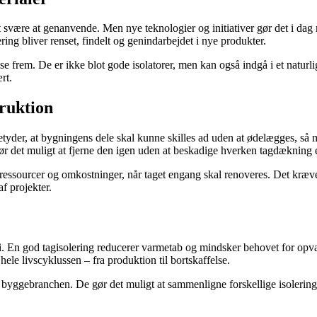
t svære at genanvende. Men nye teknologier og initiativer gør det i dag
ring bliver renset, findelt og genindarbejdet i nye produkter.
 frem. De er ikke blot gode isolatorer, men kan også indgå i et naturli
rt.
truktion
t betyder, at bygningens dele skal kunne skilles ad uden at ødelægges, 
ør det muligt at fjerne den igen uden at beskadige hverken tagdækning e
 ressourcer og omkostninger, når taget engang skal renoveres. Det kræve
f projekter.
En god tagisolering reducerer varmetab og mindsker behovet for opvarmn
ele livscyklussen – fra produktion til bortskaffelse.
i byggebranchen. De gør det muligt at sammenligne forskellige isolerin