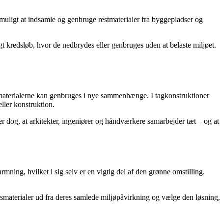
 muligt at indsamle og genbruge restmaterialer fra byggepladser og
gt kredsløb, hvor de nedbrydes eller genbruges uden at belaste miljøet.
så materialerne kan genbruges i nye sammenhænge. I tagkonstruktioner
ller konstruktion.
r dog, at arkitekter, ingeniører og håndværkere samarbejder tæt – og at
ing, hvilket i sig selv er en vigtig del af den grønne omstilling.
gsmaterialer ud fra deres samlede miljøpåvirkning og vælge den løsning,