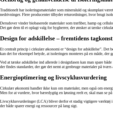
Traditionelt har isoleringsmaterialer som mineraluld og skumplast være
nedrivninger. Flere producenter tilbyder returordninger, hvor brugt isole
Derudover vinder biobaserede materialer som træfiber, hamp og cellulose
Det gør dem til et oplagt valg for bygherrer, der ønsker at tænke cirkulæ
Design for adskillelse – fremtidens tagkons
Et centralt princip i cirkulær økonomi er “design for adskillelse”. De
kan det for eksempel betyde, at isoleringen monteres på en måde, der g
Ved at tænke adskillelse ind allerede i designfasen kan man spare både
der findes standarder, der gør det nemt at genbruge materialer på tværs a
Energioptimering og livscyklusvurdering
Cirkulær økonomi handler ikke kun om materialer, men også om energi. 
Men for at vurdere, hvor bæredygtig en løsning reelt er, skal man se på h
Livscyklusvurderinger (LCA) bliver derfor et stadig vigtigere værktøj 
der både sparer energi og ressourcer på lang sigt.