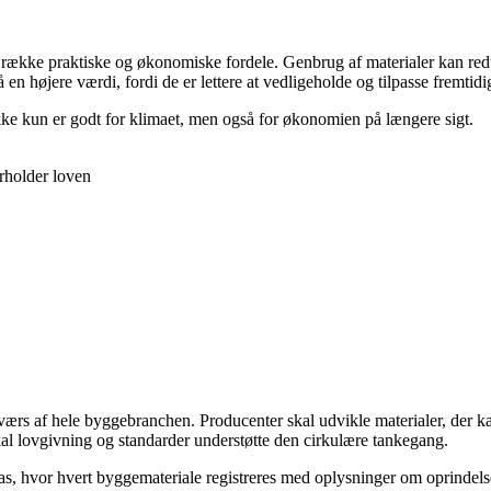
 række praktiske og økonomiske fordele. Genbrug af materialer kan red
få en højere værdi, fordi de er lettere at vedligeholde og tilpasse fremtid
 ikke kun er godt for klimaet, men også for økonomien på længere sigt.
rholder loven
ærs af hele byggebranchen. Producenter skal udvikle materialer, der ka
al lovgivning og standarder understøtte den cirkulære tankegang.
epas, hvor hvert byggemateriale registreres med oplysninger om oprindel