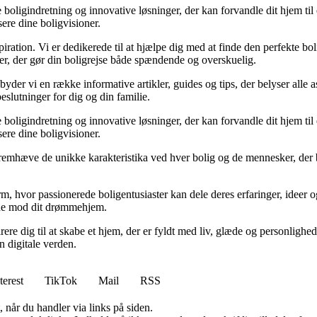
boligindretning og innovative løsninger, der kan forvandle dit hjem til e
sere dine boligvisioner.
iration. Vi er dedikerede til at hjælpe dig med at finde den perfekte bol
er, der gør din boligrejse både spændende og overskuelig.
byder vi en række informative artikler, guides og tips, der belyser alle 
eslutninger for dig og din familie.
boligindretning og innovative løsninger, der kan forvandle dit hjem til e
sere dine boligvisioner.
at fremhæve de unikke karakteristika ved hver bolig og de mennesker, der
, hvor passionerede boligentusiaster kan dele deres erfaringer, ideer og 
dtene mod dit drømmehjem.
spirere dig til at skabe et hjem, der er fyldt med liv, glæde og personli
n digitale verden.
terest
TikTok
Mail
RSS
 når du handler via links på siden.