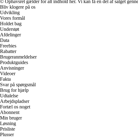
© Ophavsret gælder for alt indhold her. Vi kan få en del af salget genne
Bliv klogere på os
Udvikling
Vores formål
Holdet bag
Understøt
Afdelinger
Data
Freebies
Rabatter
Brugeranmeldelser
Produktguides
Anvisninger
Videoer
Fakta
Svar på spørgsmål
Brug for hjælp
Udtalelse
Arbejdspladser
Fortæl os noget
Abonnent
Min bruger
Løsning
Prisliste
Plusser