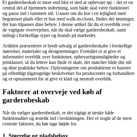
Et garderobeskab er mere end blot et sted at opbevare tøj – det er en
central del af hjemmets indretning, som både skal være funktionel
og passe ind i rummets stil. Uanset om du bor i en lejlighed med
begrænset plads eller et hus med walk-in-closet, findes der løsninger,
der kan tilpasses dine behov. I denne artikel får du et overblik over
de vigtigste overvejelser, når du skal vælge garderobeskab, samt
indsigt i forskellige typer og brands på markedet.
Artiklen præsenterer et bredt udvalg af garderobeskabe i forskellige
størrelser, materialer og designretninger. Formålet er at give et
informativt overblik over funktioner, opbevaringsmuligheder og
prisklasser, så du lettere kan finde et skab, der matcher både din stil
og dine praktiske behov. Oplysningerne om produkterne er baseret
på offentligt tilgængelige beskrivelser fra producenter og forhandlere
og er opsummeret for at give et klart og neutralt overblik.
Faktorer at overveje ved køb af
garderobeskab
Når du vælger garderobeskab, er det vigtigt at tænke både
funktionalitet og æstetik ind i beslutningen. Her er nogle af de mest
centrale faktorer, du bør tage højde for.
1. Størrelse og pladsbehov