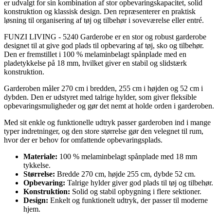
er udvalgt for sin kombination af stor opbevaringskapacitet, solid
konstruktion og klassisk design. Den repræsenterer en praktisk
løsning til organisering af tøj og tilbehør i soveværelse eller entré.
FUNZI LIVING - 5240 Garderobe er en stor og robust garderobe
designet til at give god plads til opbevaring af tøj, sko og tilbehør.
Den er fremstillet i 100 % melaminbelagt spånplade med en
pladetykkelse på 18 mm, hvilket giver en stabil og slidstærk
konstruktion.
Garderoben måler 270 cm i bredden, 255 cm i højden og 52 cm i
dybden. Den er udstyret med talrige hylder, som giver fleksible
opbevaringsmuligheder og gør det nemt at holde orden i garderoben.
Med sit enkle og funktionelle udtryk passer garderoben ind i mange
typer indretninger, og den store størrelse gør den velegnet til rum,
hvor der er behov for omfattende opbevaringsplads.
Materiale:
100 % melaminbelagt spånplade med 18 mm
tykkelse.
Størrelse:
Bredde 270 cm, højde 255 cm, dybde 52 cm.
Opbevaring:
Talrige hylder giver god plads til tøj og tilbehør.
Konstruktion:
Solid og stabil opbygning i flere sektioner.
Design:
Enkelt og funktionelt udtryk, der passer til moderne
hjem.