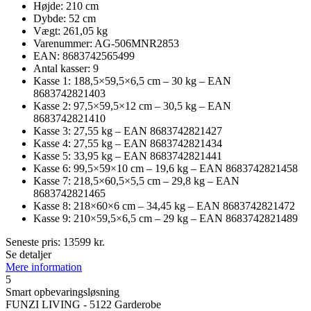
Højde: 210 cm
Dybde: 52 cm
Vægt: 261,05 kg
Varenummer: AG-506MNR2853
EAN: 8683742565499
Antal kasser: 9
Kasse 1: 188,5×59,5×6,5 cm – 30 kg – EAN
8683742821403
Kasse 2: 97,5×59,5×12 cm – 30,5 kg – EAN
8683742821410
Kasse 3: 27,55 kg – EAN 8683742821427
Kasse 4: 27,55 kg – EAN 8683742821434
Kasse 5: 33,95 kg – EAN 8683742821441
Kasse 6: 99,5×59×10 cm – 19,6 kg – EAN 8683742821458
Kasse 7: 218,5×60,5×5,5 cm – 29,8 kg – EAN
8683742821465
Kasse 8: 218×60×6 cm – 34,45 kg – EAN 8683742821472
Kasse 9: 210×59,5×6,5 cm – 29 kg – EAN 8683742821489
Seneste pris:
13599
kr.
Se detaljer
Mere information
5
Smart opbevaringsløsning
FUNZI LIVING - 5122 Garderobe