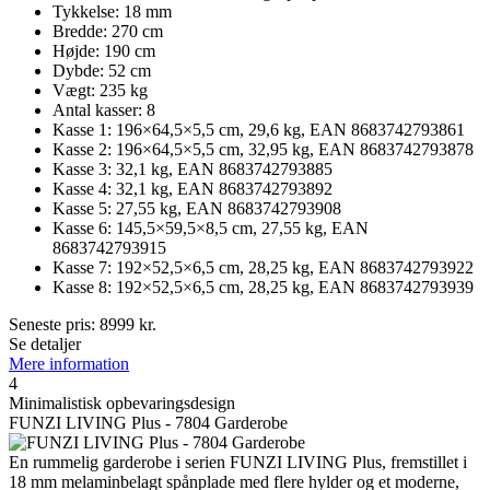
Tykkelse: 18 mm
Bredde: 270 cm
Højde: 190 cm
Dybde: 52 cm
Vægt: 235 kg
Antal kasser: 8
Kasse 1: 196×64,5×5,5 cm, 29,6 kg, EAN 8683742793861
Kasse 2: 196×64,5×5,5 cm, 32,95 kg, EAN 8683742793878
Kasse 3: 32,1 kg, EAN 8683742793885
Kasse 4: 32,1 kg, EAN 8683742793892
Kasse 5: 27,55 kg, EAN 8683742793908
Kasse 6: 145,5×59,5×8,5 cm, 27,55 kg, EAN
8683742793915
Kasse 7: 192×52,5×6,5 cm, 28,25 kg, EAN 8683742793922
Kasse 8: 192×52,5×6,5 cm, 28,25 kg, EAN 8683742793939
Seneste pris:
8999
kr.
Se detaljer
Mere information
4
Minimalistisk opbevaringsdesign
FUNZI LIVING Plus - 7804 Garderobe
En rummelig garderobe i serien FUNZI LIVING Plus, fremstillet i
18 mm melaminbelagt spånplade med flere hylder og et moderne,