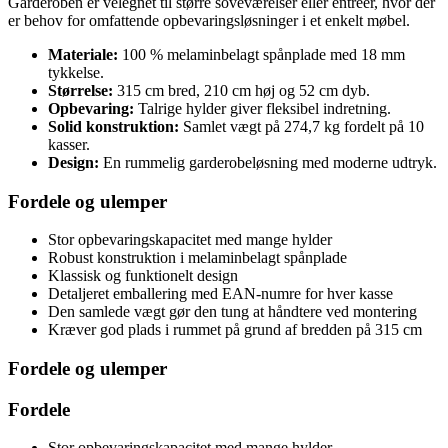
Garderoben er velegnet til større soveværelser eller entréer, hvor der
er behov for omfattende opbevaringsløsninger i et enkelt møbel.
Materiale:
100 % melaminbelagt spånplade med 18 mm
tykkelse.
Størrelse:
315 cm bred, 210 cm høj og 52 cm dyb.
Opbevaring:
Talrige hylder giver fleksibel indretning.
Solid konstruktion:
Samlet vægt på 274,7 kg fordelt på 10
kasser.
Design:
En rummelig garderobeløsning med moderne udtryk.
Fordele og ulemper
Stor opbevaringskapacitet med mange hylder
Robust konstruktion i melaminbelagt spånplade
Klassisk og funktionelt design
Detaljeret emballering med EAN-numre for hver kasse
Den samlede vægt gør den tung at håndtere ved montering
Kræver god plads i rummet på grund af bredden på 315 cm
Fordele og ulemper
Fordele
Stor opbevaringskapacitet med mange hylder