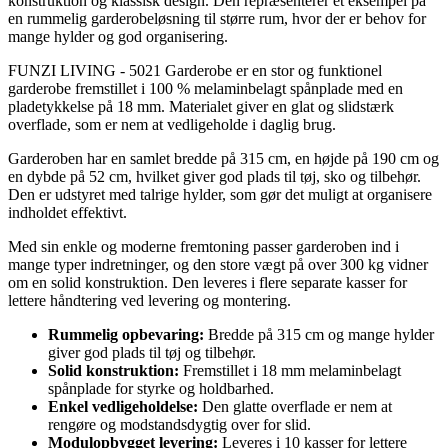
konstruktion og klassisk design. Den repræsenterer et eksempel på
en rummelig garderobeløsning til større rum, hvor der er behov for
mange hylder og god organisering.
FUNZI LIVING - 5021 Garderobe er en stor og funktionel
garderobe fremstillet i 100 % melaminbelagt spånplade med en
pladetykkelse på 18 mm. Materialet giver en glat og slidstærk
overflade, som er nem at vedligeholde i daglig brug.
Garderoben har en samlet bredde på 315 cm, en højde på 190 cm og
en dybde på 52 cm, hvilket giver god plads til tøj, sko og tilbehør.
Den er udstyret med talrige hylder, som gør det muligt at organisere
indholdet effektivt.
Med sin enkle og moderne fremtoning passer garderoben ind i
mange typer indretninger, og den store vægt på over 300 kg vidner
om en solid konstruktion. Den leveres i flere separate kasser for
lettere håndtering ved levering og montering.
Rummelig opbevaring:
Bredde på 315 cm og mange hylder
giver god plads til tøj og tilbehør.
Solid konstruktion:
Fremstillet i 18 mm melaminbelagt
spånplade for styrke og holdbarhed.
Enkel vedligeholdelse:
Den glatte overflade er nem at
rengøre og modstandsdygtig over for slid.
Modulopbygget levering:
Leveres i 10 kasser for lettere