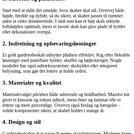
Start med at måle det område, hvor skabet skal stå. Overvej både
højde, bredde og dybde, så du sikrer, at skabet passer til rummet
uden at virke dominerende. I små rum kan et højt skab udnytte
loftshøjden optimalt, mens et lavere skab kan give plads til hylder
eller dekorationer ovenpå.
2. Indretning og opbevaringsløsninger
Et godt garderobeskab udnytter pladsen effektivt. Kig efter fleksible
løsninger med justerbare hylder, skuffer og bøjlestænger. Nogle
modeller har også udtrækssystemer, skohylder eller integreret
belysning, som gør det lettere at holde orden.
3. Materialer og kvalitet
Materialevalget påvirker både udseende og holdbarhed. Massivt træ
giver et klassisk og robust udtryk, mens finer og laminat ofte er
lettere og mere prisvenlige. Overvej også beslag og hængsler –
solide komponenter sikrer, at skabet holder i mange år.
4. Design og stil
Garderobeskabet skal passe til resten af indretningen. Moderne hjem