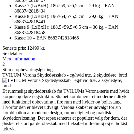
8683742818427
Kasse 7 (LxBxH): 186×59,5×6,5 cm – 29 kg – EAN
8683742818434
Kasse 8 (LxBxH): 196×64,5×5,5 cm – 29,6 kg – EAN
8683742818441
Kasse 9 (LxBxH): 188,5×59,5×6,5 cm – 30 kg – EAN
8683742818458
Kasse 10 – EAN 8683742818465
Seneste pris:
12499
kr.
Se detaljer
Mere information
2
Stilren opbevaringsløsning
TVILUM Verona Skydedørsskab - eg/hvid træ, 2 skydedøre, bred
Et rummeligt skydedørsskab fra TVILUMs Verona-serie med hvidt
korpus og døre i egstruktur. Skabet kombinerer et moderne udtryk
med funktionel opbevaring i fire rum med hylder og bøjlestang.
Hvorfor den er blevet udvalgt: Verona-skabet er udvalgt for sin
kombination af moderne design, rummelighed og praktisk
skydedørsløsning. Det repræsenterer et populært valg for dem, der
ønsker et stort garderobeskab med fleksibel indretning og et tidløst
udtryk.