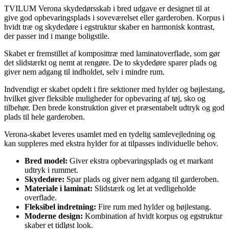
TVILUM Verona skydedørsskab i bred udgave er designet til at
give god opbevaringsplads i soveværelset eller garderoben. Korpus i
hvidt træ og skydedøre i egstruktur skaber en harmonisk kontrast,
der passer ind i mange boligstile.
Skabet er fremstillet af komposittræ med laminatoverflade, som gør
det slidstærkt og nemt at rengøre. De to skydedøre sparer plads og
giver nem adgang til indholdet, selv i mindre rum.
Indvendigt er skabet opdelt i fire sektioner med hylder og bøjlestang,
hvilket giver fleksible muligheder for opbevaring af tøj, sko og
tilbehør. Den brede konstruktion giver et præsentabelt udtryk og god
plads til hele garderoben.
Verona-skabet leveres usamlet med en tydelig samlevejledning og
kan suppleres med ekstra hylder for at tilpasses individuelle behov.
Bred model:
Giver ekstra opbevaringsplads og et markant
udtryk i rummet.
Skydedøre:
Spar plads og giver nem adgang til garderoben.
Materiale i laminat:
Slidstærk og let at vedligeholde
overflade.
Fleksibel indretning:
Fire rum med hylder og bøjlestang.
Moderne design:
Kombination af hvidt korpus og egstruktur
skaber et tidløst look.