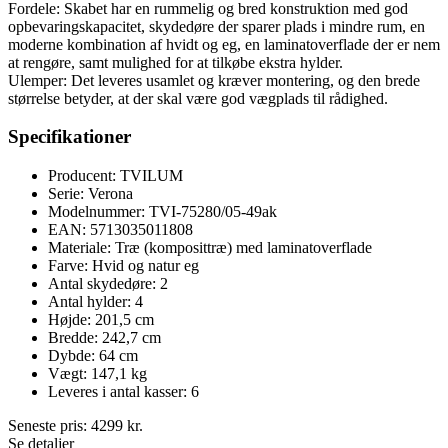
Fordele: Skabet har en rummelig og bred konstruktion med god
opbevaringskapacitet, skydedøre der sparer plads i mindre rum, en
moderne kombination af hvidt og eg, en laminatoverflade der er nem
at rengøre, samt mulighed for at tilkøbe ekstra hylder.
Ulemper: Det leveres usamlet og kræver montering, og den brede
størrelse betyder, at der skal være god vægplads til rådighed.
Specifikationer
Producent: TVILUM
Serie: Verona
Modelnummer: TVI-75280/05-49ak
EAN: 5713035011808
Materiale: Træ (komposittræ) med laminatoverflade
Farve: Hvid og natur eg
Antal skydedøre: 2
Antal hylder: 4
Højde: 201,5 cm
Bredde: 242,7 cm
Dybde: 64 cm
Vægt: 147,1 kg
Leveres i antal kasser: 6
Seneste pris:
4299
kr.
Se detaljer