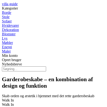
villa guide
Kategorier
Borde
Stole
Sofaer
Hvidevarer
Dekoration
Blomster
Lys
Møbler
Energi
Maler
Min konto
Opret bruger
Nyhedsbreve
Garderobeskabe – en kombination af
design og funktion
Skab orden og æstetik i hjemmet med det rette garderobeskab
Walk In
Walk In