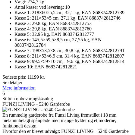
Vægt: 274,7 kg
Antal kasser ved levering: 10
Kasse 1: 218×60×5,5 cm, 32,1 kg, EAN 8683742812739
Kasse 2: 211×53×5 cm, 27,1 kg, EAN 8683742812746
Kasse 3: 29,8 kg, EAN 8683742812753
Kasse 4: 29,8 kg, EAN 8683742812760
Kasse 5: 32,95 kg, EAN 8683742812777
Kasse 6: 145,5×59,5×8,5 cm, 27,55 kg, EAN
8683742812784
Kasse 7: 198×53,5×8 cm, 30,8 kg, EAN 8683742812791
Kasse 8: 211×53×6,5 cm, 31,4 kg, EAN 8683742812807
Kasse 9: 99,5×59×10 cm, 19,6 kg, EAN 8683742812814
Kasse 10: EAN 8683742812821
Seneste pris:
11199
kr.
Se detaljer
Mere information
6
Stilren opbevaringsløsning
FUNZI LIVING - 5240 Garderobe
En rummelig garderobe fra Funzi Living fremstillet i 18 mm
melaminbelagt spånplade med mange hylder og et moderne,
funktionelt design.
Hvorfor den er blevet udvalgt: FUNZI LIVING - 5240 Garderobe