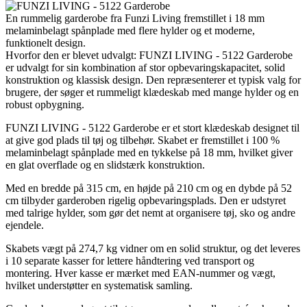
En rummelig garderobe fra Funzi Living fremstillet i 18 mm
melaminbelagt spånplade med flere hylder og et moderne,
funktionelt design.
Hvorfor den er blevet udvalgt: FUNZI LIVING - 5122 Garderobe
er udvalgt for sin kombination af stor opbevaringskapacitet, solid
konstruktion og klassisk design. Den repræsenterer et typisk valg for
brugere, der søger et rummeligt klædeskab med mange hylder og en
robust opbygning.
FUNZI LIVING - 5122 Garderobe er et stort klædeskab designet til
at give god plads til tøj og tilbehør. Skabet er fremstillet i 100 %
melaminbelagt spånplade med en tykkelse på 18 mm, hvilket giver
en glat overflade og en slidstærk konstruktion.
Med en bredde på 315 cm, en højde på 210 cm og en dybde på 52
cm tilbyder garderoben rigelig opbevaringsplads. Den er udstyret
med talrige hylder, som gør det nemt at organisere tøj, sko og andre
ejendele.
Skabets vægt på 274,7 kg vidner om en solid struktur, og det leveres
i 10 separate kasser for lettere håndtering ved transport og
montering. Hver kasse er mærket med EAN-nummer og vægt,
hvilket understøtter en systematisk samling.