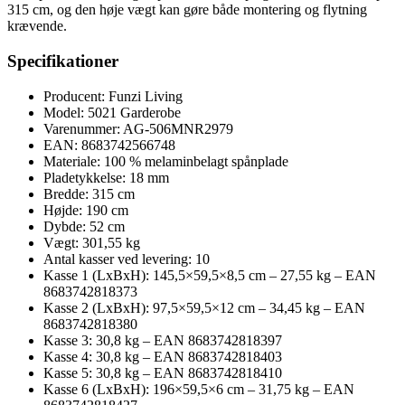
315 cm, og den høje vægt kan gøre både montering og flytning
krævende.
Specifikationer
Producent: Funzi Living
Model: 5021 Garderobe
Varenummer: AG-506MNR2979
EAN: 8683742566748
Materiale: 100 % melaminbelagt spånplade
Pladetykkelse: 18 mm
Bredde: 315 cm
Højde: 190 cm
Dybde: 52 cm
Vægt: 301,55 kg
Antal kasser ved levering: 10
Kasse 1 (LxBxH): 145,5×59,5×8,5 cm – 27,55 kg – EAN
8683742818373
Kasse 2 (LxBxH): 97,5×59,5×12 cm – 34,45 kg – EAN
8683742818380
Kasse 3: 30,8 kg – EAN 8683742818397
Kasse 4: 30,8 kg – EAN 8683742818403
Kasse 5: 30,8 kg – EAN 8683742818410
Kasse 6 (LxBxH): 196×59,5×6 cm – 31,75 kg – EAN