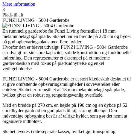
Mere information
3
Plads til alt
FUNZI LIVING - 5004 Garderobe
En rummelig garderobe fra Funzi Living fremstillet i 18 mm
melaminbelagt spånplade. Skabet har en bredde på 270 cm og byder
på god opbevaringsplads med flere hylder.
Hvorfor den er blevet udvalgt: FUNZI LIVING - 5004 Garderobe
er udvalgt for sin store kapacitet, solide konstruktion og funktionelle
indretning. Den repræsenterer et eksempel på et moderne
garderobeskab med fokus på pladsudnyttelse og enkel
vedligeholdelse.
FUNZI LIVING - 5004 Garderobe er et stort klædeskab designet til
at give omfattende opbevaringsmuligheder i soveværelset eller
entréen. Skabet er fremstillet af 18 mm melaminbelagt spånplade,
hvilket giver en robust og rengøringsvenlig overflade.
Med en bredde på 270 cm, en højde på 190 cm og en dybde på 52
cm tilbyder garderoben god plads til tøj, sko og tilbehør. Den
indvendige opbygning består af talrige hylder, som gør det nemt at
organisere indholdet.
Skabet leveres i otte separate kasser, hvilket gør transport og