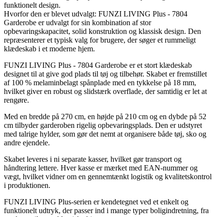
funktionelt design.
Hvorfor den er blevet udvalgt: FUNZI LIVING Plus - 7804
Garderobe er udvalgt for sin kombination af stor
opbevaringskapacitet, solid konstruktion og klassisk design. Den
repræsenterer et typisk valg for brugere, der søger et rummeligt
klædeskab i et moderne hjem.
FUNZI LIVING Plus - 7804 Garderobe er et stort klædeskab
designet til at give god plads til tøj og tilbehør. Skabet er fremstillet
af 100 % melaminbelagt spånplade med en tykkelse på 18 mm,
hvilket giver en robust og slidstærk overflade, der samtidig er let at
rengøre.
Med en bredde på 270 cm, en højde på 210 cm og en dybde på 52
cm tilbyder garderoben rigelig opbevaringsplads. Den er udstyret
med talrige hylder, som gør det nemt at organisere både tøj, sko og
andre ejendele.
Skabet leveres i ni separate kasser, hvilket gør transport og
håndtering lettere. Hver kasse er mærket med EAN-nummer og
vægt, hvilket vidner om en gennemtænkt logistik og kvalitetskontrol
i produktionen.
FUNZI LIVING Plus-serien er kendetegnet ved et enkelt og
funktionelt udtryk, der passer ind i mange typer boligindretning, fra