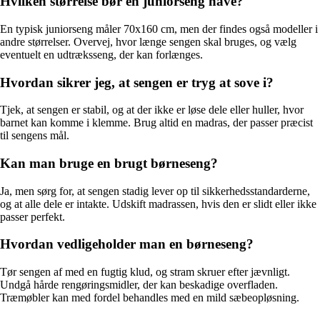
Hvilken størrelse bør en juniorseng have?
En typisk juniorseng måler 70x160 cm, men der findes også modeller i
andre størrelser. Overvej, hvor længe sengen skal bruges, og vælg
eventuelt en udtræksseng, der kan forlænges.
Hvordan sikrer jeg, at sengen er tryg at sove i?
Tjek, at sengen er stabil, og at der ikke er løse dele eller huller, hvor
barnet kan komme i klemme. Brug altid en madras, der passer præcist
til sengens mål.
Kan man bruge en brugt børneseng?
Ja, men sørg for, at sengen stadig lever op til sikkerhedsstandarderne,
og at alle dele er intakte. Udskift madrassen, hvis den er slidt eller ikke
passer perfekt.
Hvordan vedligeholder man en børneseng?
Tør sengen af med en fugtig klud, og stram skruer efter jævnligt.
Undgå hårde rengøringsmidler, der kan beskadige overfladen.
Træmøbler kan med fordel behandles med en mild sæbeopløsning.