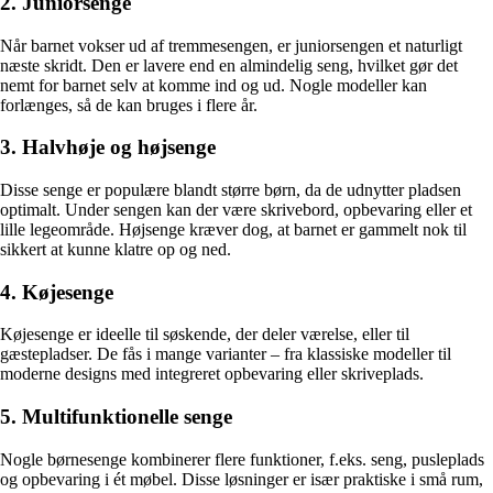
2. Juniorsenge
Når barnet vokser ud af tremmesengen, er juniorsengen et naturligt
næste skridt. Den er lavere end en almindelig seng, hvilket gør det
nemt for barnet selv at komme ind og ud. Nogle modeller kan
forlænges, så de kan bruges i flere år.
3. Halvhøje og højsenge
Disse senge er populære blandt større børn, da de udnytter pladsen
optimalt. Under sengen kan der være skrivebord, opbevaring eller et
lille legeområde. Højsenge kræver dog, at barnet er gammelt nok til
sikkert at kunne klatre op og ned.
4. Køjesenge
Køjesenge er ideelle til søskende, der deler værelse, eller til
gæstepladser. De fås i mange varianter – fra klassiske modeller til
moderne designs med integreret opbevaring eller skriveplads.
5. Multifunktionelle senge
Nogle børnesenge kombinerer flere funktioner, f.eks. seng, pusleplads
og opbevaring i ét møbel. Disse løsninger er især praktiske i små rum,