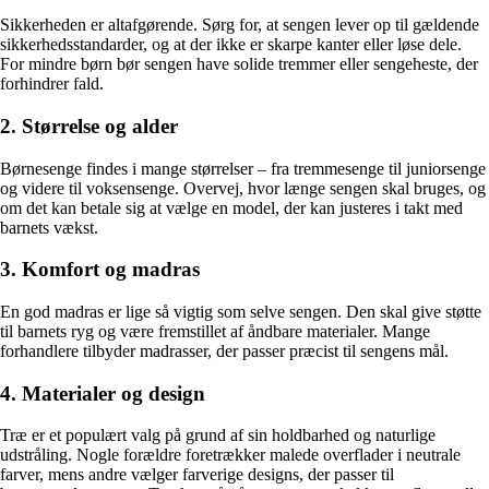
Sikkerheden er altafgørende. Sørg for, at sengen lever op til gældende
sikkerhedsstandarder, og at der ikke er skarpe kanter eller løse dele.
For mindre børn bør sengen have solide tremmer eller sengeheste, der
forhindrer fald.
2. Størrelse og alder
Børnesenge findes i mange størrelser – fra tremmesenge til juniorsenge
og videre til voksensenge. Overvej, hvor længe sengen skal bruges, og
om det kan betale sig at vælge en model, der kan justeres i takt med
barnets vækst.
3. Komfort og madras
En god madras er lige så vigtig som selve sengen. Den skal give støtte
til barnets ryg og være fremstillet af åndbare materialer. Mange
forhandlere tilbyder madrasser, der passer præcist til sengens mål.
4. Materialer og design
Træ er et populært valg på grund af sin holdbarhed og naturlige
udstråling. Nogle forældre foretrækker malede overflader i neutrale
farver, mens andre vælger farverige designs, der passer til