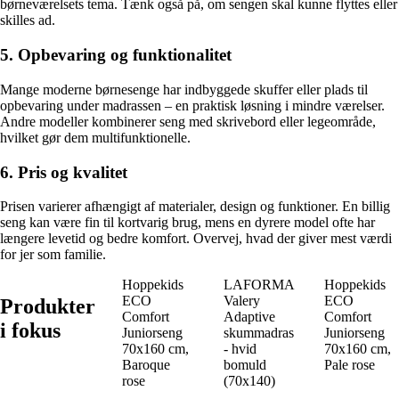
børneværelsets tema. Tænk også på, om sengen skal kunne flyttes eller
skilles ad.
5. Opbevaring og funktionalitet
Mange moderne børnesenge har indbyggede skuffer eller plads til
opbevaring under madrassen – en praktisk løsning i mindre værelser.
Andre modeller kombinerer seng med skrivebord eller legeområde,
hvilket gør dem multifunktionelle.
6. Pris og kvalitet
Prisen varierer afhængigt af materialer, design og funktioner. En billig
seng kan være fin til kortvarig brug, mens en dyrere model ofte har
længere levetid og bedre komfort. Overvej, hvad der giver mest værdi
for jer som familie.
Hoppekids
LAFORMA
Hoppekids
ECO
Valery
ECO
Produkter
Comfort
Adaptive
Comfort
i fokus
Juniorseng
skummadras
Juniorseng
70x160 cm,
- hvid
70x160 cm,
Baroque
bomuld
Pale rose
rose
(70x140)