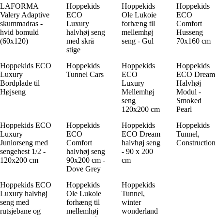
LAFORMA
Hoppekids
Hoppekids
Hoppekids
Valery Adaptive
ECO
Ole Lukoie
ECO
skummadras -
Luxury
forhæng til
Comfort
hvid bomuld
halvhøj seng
mellemhøj
Husseng
(60x120)
med skrå
seng - Gul
70x160 cm
stige
Hoppekids ECO
Hoppekids
Hoppekids
Hoppekids
Luxury
Tunnel Cars
ECO
ECO Dream
Bordplade til
Luxury
Halvhøj
Højseng
Mellemhøj
Modul -
seng
Smoked
120x200 cm
Pearl
Hoppekids ECO
Hoppekids
Hoppekids
Hoppekids
Luxury
ECO
ECO Dream
Tunnel,
Juniorseng med
Comfort
halvhøj seng
Construction
sengehest 1/2 -
halvhøj seng
- 90 x 200
120x200 cm
90x200 cm -
cm
Dove Grey
Hoppekids ECO
Hoppekids
Hoppekids
Luxury halvhøj
Ole Lukoie
Tunnel,
seng med
forhæng til
winter
rutsjebane og
mellemhøj
wonderland