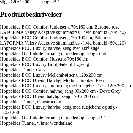
stig - 120x1200
seng - Blå
Produktbeskrivelser
Hoppekids ECO Comfort Juniorseng 70x160 cm, Baroque rose
LAFORMA Valery Adaptive skummadras - hvid bomuld (70x140)
Hoppekids ECO Comfort Juniorseng 70x160 cm, Pale rose
LAFORMA Valery Adaptive skummadras - hvid bomuld (60x120)
Hoppekids ECO Luxury halvhøj seng med skrå stige
Hoppekids Ole Lukoie forhæng til mellemhøj seng - Gul
Hoppekids ECO Comfort Husseng 70x160 cm
Hoppekids ECO Luxury Bordplade til Højseng
Hoppekids Tunnel Cars
Hoppekids ECO Luxury Mellemhøj seng 120x200 cm
Hoppekids ECO Dream Halvhøj Modul - Smoked Pearl
Hoppekids ECO Luxury Juniorseng med sengehest 1/2 - 120x200 cm
Hoppekids ECO Comfort halvhøj seng 90x200 cm - Dove Grey
Hoppekids ECO Dream halvhøj seng - 90 x 200 cm
Hoppekids Tunnel, Construction
Hoppekids ECO Luxury halvhøj seng med rutsjebane og stig -
120x1200
Hoppekids Ole Lukoie forhæng til mellemhøj seng - Blå
Hoppekids Tunnel, winter wonderland