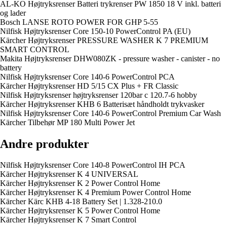
AL-KO Højtryksrenser Batteri trykrenser PW 1850 18 V inkl. batteri
og lader
Bosch LANSE ROTO POWER FOR GHP 5-55
Nilfisk Højtryksrenser Core 150-10 PowerControl PA (EU)
Kärcher Højtryksrenser PRESSURE WASHER K 7 PREMIUM
SMART CONTROL
Makita Højtryksrenser DHW080ZK - pressure washer - canister - no
battery
Nilfisk Højtryksrenser Core 140-6 PowerControl PCA
Kärcher Højtryksrenser HD 5/15 CX Plus + FR Classic
Nilfisk Højtryksrenser højtryksrenser 120bar c 120.7-6 hobby
Kärcher Højtryksrenser KHB 6 Batterisæt håndholdt trykvasker
Nilfisk Højtryksrenser Core 140-6 PowerControl Premium Car Wash
Kärcher Tilbehør MP 180 Multi Power Jet
Andre produkter
Nilfisk Højtryksrenser Core 140-8 PowerControl IH PCA
Kärcher Højtryksrenser K 4 UNIVERSAL
Kärcher Højtryksrenser K 2 Power Control Home
Kärcher Højtryksrenser K 4 Premium Power Control Home
Kärcher Kärc KHB 4-18 Battery Set | 1.328-210.0
Kärcher Højtryksrenser K 5 Power Control Home
Kärcher Højtryksrenser K 7 Smart Control