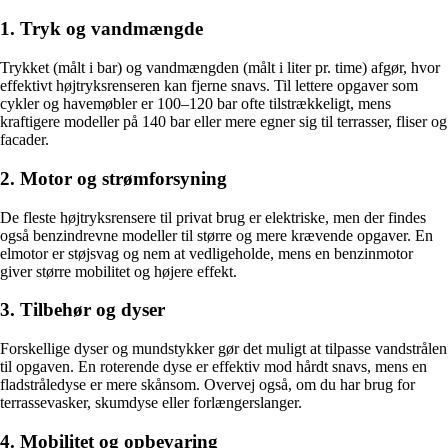
1. Tryk og vandmængde
Trykket (målt i bar) og vandmængden (målt i liter pr. time) afgør, hvor
effektivt højtryksrenseren kan fjerne snavs. Til lettere opgaver som
cykler og havemøbler er 100–120 bar ofte tilstrækkeligt, mens
kraftigere modeller på 140 bar eller mere egner sig til terrasser, fliser og
facader.
2. Motor og strømforsyning
De fleste højtryksrensere til privat brug er elektriske, men der findes
også benzindrevne modeller til større og mere krævende opgaver. En
elmotor er støjsvag og nem at vedligeholde, mens en benzinmotor
giver større mobilitet og højere effekt.
3. Tilbehør og dyser
Forskellige dyser og mundstykker gør det muligt at tilpasse vandstrålen
til opgaven. En roterende dyse er effektiv mod hårdt snavs, mens en
fladstråledyse er mere skånsom. Overvej også, om du har brug for
terrassevasker, skumdyse eller forlængerslanger.
4. Mobilitet og opbevaring