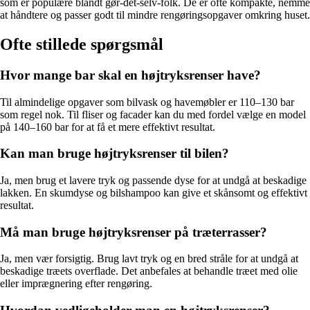
som er populære blandt gør-det-selv-folk. De er ofte kompakte, nemme
at håndtere og passer godt til mindre rengøringsopgaver omkring huset.
Ofte stillede spørgsmål
Hvor mange bar skal en højtryksrenser have?
Til almindelige opgaver som bilvask og havemøbler er 110–130 bar
som regel nok. Til fliser og facader kan du med fordel vælge en model
på 140–160 bar for at få et mere effektivt resultat.
Kan man bruge højtryksrenser til bilen?
Ja, men brug et lavere tryk og passende dyse for at undgå at beskadige
lakken. En skumdyse og bilshampoo kan give et skånsomt og effektivt
resultat.
Må man bruge højtryksrenser på træterrasser?
Ja, men vær forsigtig. Brug lavt tryk og en bred stråle for at undgå at
beskadige træets overflade. Det anbefales at behandle træet med olie
eller imprægnering efter rengøring.