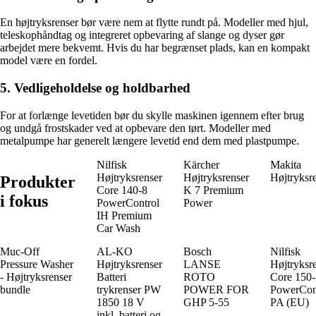
En højtryksrenser bør være nem at flytte rundt på. Modeller med hjul,
teleskophåndtag og integreret opbevaring af slange og dyser gør
arbejdet mere bekvemt. Hvis du har begrænset plads, kan en kompakt
model være en fordel.
5. Vedligeholdelse og holdbarhed
For at forlænge levetiden bør du skylle maskinen igennem efter brug
og undgå frostskader ved at opbevare den tørt. Modeller med
metalpumpe har generelt længere levetid end dem med plastpumpe.
Nilfisk
Kärcher
Makita
Højtryksrenser
Højtryksrenser
Højtryksr
Produkter
Core 140-8
K 7 Premium
i fokus
PowerControl
Power
IH Premium
Car Wash
Muc-Off
AL-KO
Bosch
Nilfisk
Pressure Washer
Højtryksrenser
LANSE
Højtryksr
- Højtryksrenser
Batteri
ROTO
Core 150
bundle
trykrenser PW
POWER FOR
PowerCon
1850 18 V
GHP 5-55
PA (EU)
inkl. batteri og