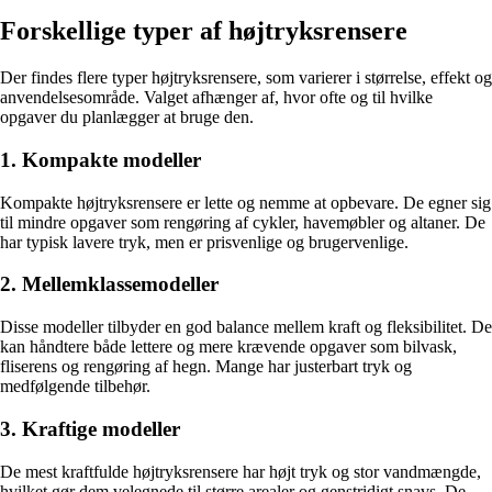
Forskellige typer af højtryksrensere
Der findes flere typer højtryksrensere, som varierer i størrelse, effekt og
anvendelsesområde. Valget afhænger af, hvor ofte og til hvilke
opgaver du planlægger at bruge den.
1. Kompakte modeller
Kompakte højtryksrensere er lette og nemme at opbevare. De egner sig
til mindre opgaver som rengøring af cykler, havemøbler og altaner. De
har typisk lavere tryk, men er prisvenlige og brugervenlige.
2. Mellemklassemodeller
Disse modeller tilbyder en god balance mellem kraft og fleksibilitet. De
kan håndtere både lettere og mere krævende opgaver som bilvask,
fliserens og rengøring af hegn. Mange har justerbart tryk og
medfølgende tilbehør.
3. Kraftige modeller
De mest kraftfulde højtryksrensere har højt tryk og stor vandmængde,
hvilket gør dem velegnede til større arealer og genstridigt snavs. De