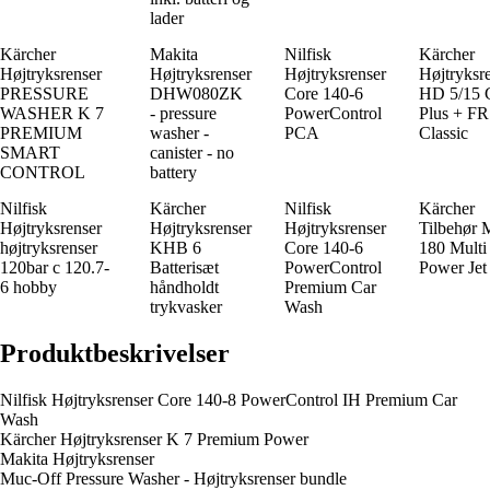
lader
Kärcher
Makita
Nilfisk
Kärcher
Højtryksrenser
Højtryksrenser
Højtryksrenser
Højtryksr
PRESSURE
DHW080ZK
Core 140-6
HD 5/15
WASHER K 7
- pressure
PowerControl
Plus + FR
PREMIUM
washer -
PCA
Classic
SMART
canister - no
CONTROL
battery
Nilfisk
Kärcher
Nilfisk
Kärcher
Højtryksrenser
Højtryksrenser
Højtryksrenser
Tilbehør 
højtryksrenser
KHB 6
Core 140-6
180 Multi
120bar c 120.7-
Batterisæt
PowerControl
Power Jet
6 hobby
håndholdt
Premium Car
trykvasker
Wash
Produktbeskrivelser
Nilfisk Højtryksrenser Core 140-8 PowerControl IH Premium Car
Wash
Kärcher Højtryksrenser K 7 Premium Power
Makita Højtryksrenser
Muc-Off Pressure Washer - Højtryksrenser bundle