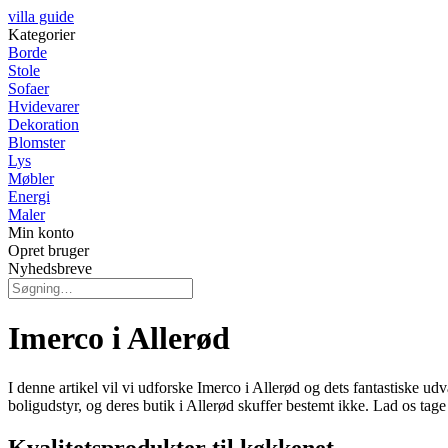
villa guide
Kategorier
Borde
Stole
Sofaer
Hvidevarer
Dekoration
Blomster
Lys
Møbler
Energi
Maler
Min konto
Opret bruger
Nyhedsbreve
Imerco i Allerød
I denne artikel vil vi udforske Imerco i Allerød og dets fantastiske
boligudstyr, og deres butik i Allerød skuffer bestemt ikke. Lad os tage
Kvalitetsprodukter til køkkenet