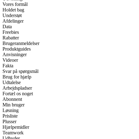
Vores formål
Holdet bag
Understøt
Afdelinger
Data
Freebies
Rabatter
Brugeranmeldelser
Produktguides
Anvisninger
Videoer
Fakta
Svar på spørgsmål
Brug for hjælp
Udtalelse
Arbejdspladser
Fortæl os noget
Abonnent
Min bruger
Løsning
Prisliste
Plusser
Hjælpemidler
Teamwork
Udbyder