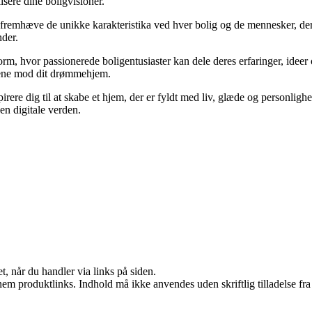
lisere dine boligvisioner.
 at fremhæve de unikke karakteristika ved hver bolig og de mennesker, d
nder.
m, hvor passionerede boligentusiaster kan dele deres erfaringer, ideer og
idtene mod dit drømmehjem.
nspirere dig til at skabe et hjem, der er fyldt med liv, glæde og personl
en digitale verden.
t, når du handler via links på siden.
nem produktlinks. Indhold må ikke anvendes uden skriftlig tilladelse fra