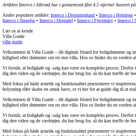
Artiklen Imerco i Allerød har i gennemsnit fået
4.5
stjerner baseret p
Andre populære artikler:
Imerco i Dronninglund
•
Imerco i Helsinge
Imerco i Slagelse
•
Imerco i Hornslet
•
Imerco i Fjerritslev
•
Imerco i 
Lær os at kende
Villa Guide
villa guide
Velkommen til Villa Guide – dit digitale fristed for boligdrømme og ins
lejlighed eller drømmer om en stor villa. Hos os finder du en verden 
Vi forstår, at boligkøb og -salg kan være en kompleks proces. Derfor ti
dig den viden og de værktøjer, du har brug for, så du kan træffe de bed
Med fokus på både æstetik og funktionalitet præsenterer vi inspirerende
belysning eller skabe en smuk have, er vi her for at guide dig til at rea
Velkommen til Villa Guide – dit digitale fristed for boligdrømme og ins
lejlighed eller drømmer om en stor villa. Hos os finder du en verden 
Vi forstår, at boligkøb og -salg kan være en kompleks proces. Derfor ti
dig den viden og de værktøjer, du har brug for, så du kan træffe de bed
Med fokus på både æstetik og funktionalitet præsenterer vi inspirerende