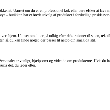
køkkenet. Uanset om du er en professionel kok eller bare elsker at lave 
yr – butikken har et bredt udvalg af produkter i forskellige prisklasse
ert hjem. Uanset om du er på udkig efter dekorationer til stuen, tekstil
ter, så du kan finde noget, der passer til netop din smag og stil.
ersonalet er venligt, hjælpsomt og vidende om produkterne. Hvis du har s
æcis det, du leder efter.