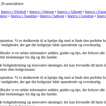
å
39
anmeldelser
•
Imerco i Ebeltoft
•
Imerco i Otterup
•
Imerco i Allerød
•
Imerco i Far
Skive
•
Imerco i Taastrup
•
Imerco i Søborg
•
Imerco i Glostrup
•
Imerc
piration. Vi er dedikerede til at hjælpe dig med at finde den perfekte bo
af muligheder, der gør din boligrejse både spændende og overskuelig.
lbyder vi en række informative artikler, guides og tips, der belyser alle
ste beslutninger for dig og din familie.
 boligindretning og innovative løsninger, der kan forvandle dit hjem til 
lisere dine boligvisioner.
piration. Vi er dedikerede til at hjælpe dig med at finde den perfekte bo
af muligheder, der gør din boligrejse både spændende og overskuelig.
lbyder vi en række informative artikler, guides og tips, der belyser alle
ste beslutninger for dig og din familie.
 boligindretning og innovative løsninger, der kan forvandle dit hjem til 