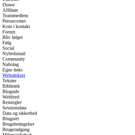
Donor
Affiliate
Teammedlem
Pressecenter
Kom i kontakt
Forum
Bliv følger
Følg
Social
Nyhedsmail
Community
Nabolag
Egne links
Websitekort
Tekster
Bibliotek
Blogside
Webfeed
Retsregler
Sessionsdata
Data og sikkerhed
Brugsret
Brugsbetingelser
Brugeradgang
Miljøvenlighed