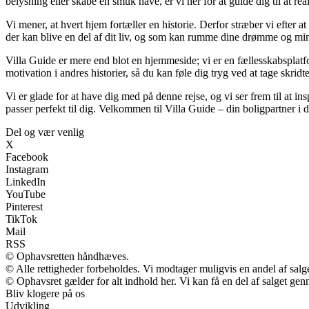
belysning eller skabe en smuk have, er vi her for at guide dig til at rea
Vi mener, at hvert hjem fortæller en historie. Derfor stræber vi efter
der kan blive en del af dit liv, og som kan rumme dine drømme og mi
Villa Guide er mere end blot en hjemmeside; vi er en fællesskabsplatfor
motivation i andres historier, så du kan føle dig tryg ved at tage skr
Vi er glade for at have dig med på denne rejse, og vi ser frem til at i
passer perfekt til dig. Velkommen til Villa Guide – din boligpartner i d
Del og vær venlig
X
Facebook
Instagram
LinkedIn
YouTube
Pinterest
TikTok
Mail
RSS
© Ophavsretten håndhæves.
© Alle rettigheder forbeholdes. Vi modtager muligvis en andel af salge
© Ophavsret gælder for alt indhold her. Vi kan få en del af salget gen
Bliv klogere på os
Udvikling