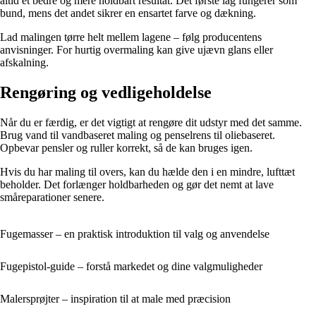
altid et bedre og mere holdbart resultat. Det første lag fungerer som
bund, mens det andet sikrer en ensartet farve og dækning.
Lad malingen tørre helt mellem lagene – følg producentens
anvisninger. For hurtig overmaling kan give ujævn glans eller
afskalning.
Rengøring og vedligeholdelse
Når du er færdig, er det vigtigt at rengøre dit udstyr med det samme.
Brug vand til vandbaseret maling og penselrens til oliebaseret.
Opbevar pensler og ruller korrekt, så de kan bruges igen.
Hvis du har maling til overs, kan du hælde den i en mindre, lufttæt
beholder. Det forlænger holdbarheden og gør det nemt at lave
småreparationer senere.
Fugemasser – en praktisk introduktion til valg og anvendelse
Fugepistol-guide – forstå markedet og dine valgmuligheder
Malersprøjter – inspiration til at male med præcision