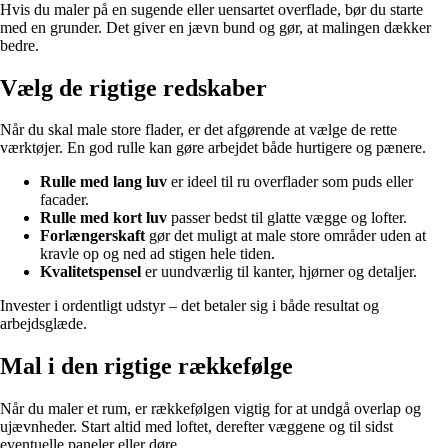
Hvis du maler på en sugende eller uensartet overflade, bør du starte
med en grunder. Det giver en jævn bund og gør, at malingen dækker
bedre.
Vælg de rigtige redskaber
Når du skal male store flader, er det afgørende at vælge de rette
værktøjer. En god rulle kan gøre arbejdet både hurtigere og pænere.
Rulle med lang luv
er ideel til ru overflader som puds eller
facader.
Rulle med kort luv
passer bedst til glatte vægge og lofter.
Forlængerskaft
gør det muligt at male store områder uden at
kravle op og ned ad stigen hele tiden.
Kvalitetspensel
er uundværlig til kanter, hjørner og detaljer.
Invester i ordentligt udstyr – det betaler sig i både resultat og
arbejdsglæde.
Mal i den rigtige rækkefølge
Når du maler et rum, er rækkefølgen vigtig for at undgå overlap og
ujævnheder. Start altid med loftet, derefter væggene og til sidst
eventuelle paneler eller døre.