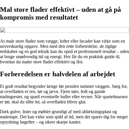
Mal store flader effektivt – uden at gå på
kompromis med resultatet
At male store flader som vægge, lofter eller facader kan virke som en
uoverskuelig opgave. Men med den rette forberedelse, de rigtige
redskaber og en god teknik kan du opnå et professionelt resultat – uden
at bruge unødvendig tid og energi. Her får du en praktisk guide til,
hvordan du maler store flader effektivt og flot.
Forberedelsen er halvdelen af arbejdet
Et godt resultat begynder længe før penslen rammer væggen. Sørg for,
at overfladen er ren, tør og jævn. Fjern støv, fedt og gamle
malingrester, og spartl eventuelle huller eller revner. Når spartelmassen
er tør, skal du slibe let, så overfladen bliver glat.
Dæk gulve, lister og møbler grundigt af med afdækningsplast og
malertape. Det kan virke som spild af tid, men det sparer dig for meget
oprydning bagefter – og sikrer skarpe kanter.