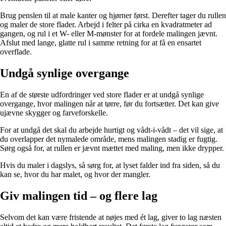
Brug penslen til at male kanter og hjørner først. Derefter tager du rullen
og maler de store flader. Arbejd i felter på cirka en kvadratmeter ad
gangen, og rul i et W- eller M-mønster for at fordele malingen jævnt.
Afslut med lange, glatte rul i samme retning for at få en ensartet
overflade.
Undgå synlige overgange
En af de største udfordringer ved store flader er at undgå synlige
overgange, hvor malingen når at tørre, før du fortsætter. Det kan give
ujævne skygger og farveforskelle.
For at undgå det skal du arbejde hurtigt og vådt-i-vådt – det vil sige, at
du overlapper det nymalede område, mens malingen stadig er fugtig.
Sørg også for, at rullen er jævnt mættet med maling, men ikke drypper.
Hvis du maler i dagslys, så sørg for, at lyset falder ind fra siden, så du
kan se, hvor du har malet, og hvor der mangler.
Giv malingen tid – og flere lag
Selvom det kan være fristende at nøjes med ét lag, giver to lag næsten