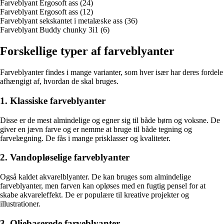
Farveblyant Ergosoft ass (24)
Farveblyant Ergosoft ass (12)
Farveblyant sekskantet i metalæske ass (36)
Farveblyant Buddy chunky 3i1 (6)
Forskellige typer af farveblyanter
Farveblyanter findes i mange varianter, som hver især har deres fordele
afhængigt af, hvordan de skal bruges.
1. Klassiske farveblyanter
Disse er de mest almindelige og egner sig til både børn og voksne. De
giver en jævn farve og er nemme at bruge til både tegning og
farvelægning. De fås i mange prisklasser og kvaliteter.
2. Vandopløselige farveblyanter
Også kaldet akvarelblyanter. De kan bruges som almindelige
farveblyanter, men farven kan opløses med en fugtig pensel for at
skabe akvareleffekt. De er populære til kreative projekter og
illustrationer.
3. Oliebaserede farveblyanter