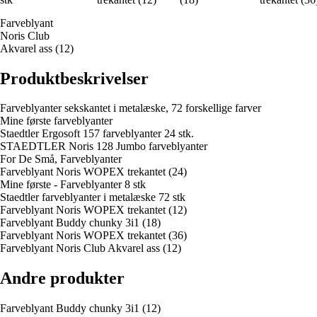
Farveblyant
Noris Club
Akvarel ass (12)
Produktbeskrivelser
Farveblyanter sekskantet i metalæske, 72 forskellige farver
Mine første farveblyanter
Staedtler Ergosoft 157 farveblyanter 24 stk.
STAEDTLER Noris 128 Jumbo farveblyanter
For De Små, Farveblyanter
Farveblyant Noris WOPEX trekantet (24)
Mine første - Farveblyanter 8 stk
Staedtler farveblyanter i metalæske 72 stk
Farveblyant Noris WOPEX trekantet (12)
Farveblyant Buddy chunky 3i1 (18)
Farveblyant Noris WOPEX trekantet (36)
Farveblyant Noris Club Akvarel ass (12)
Andre produkter
Farveblyant Buddy chunky 3i1 (12)