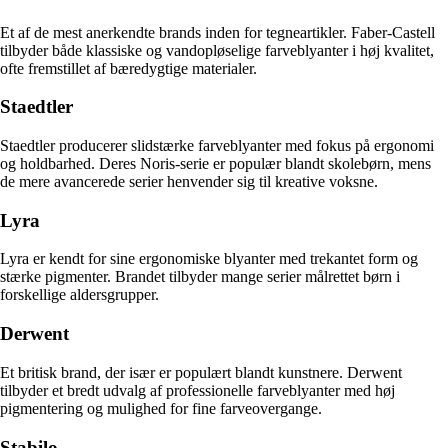
Et af de mest anerkendte brands inden for tegneartikler. Faber-Castell
tilbyder både klassiske og vandopløselige farveblyanter i høj kvalitet,
ofte fremstillet af bæredygtige materialer.
Staedtler
Staedtler producerer slidstærke farveblyanter med fokus på ergonomi
og holdbarhed. Deres Noris-serie er populær blandt skolebørn, mens
de mere avancerede serier henvender sig til kreative voksne.
Lyra
Lyra er kendt for sine ergonomiske blyanter med trekantet form og
stærke pigmenter. Brandet tilbyder mange serier målrettet børn i
forskellige aldersgrupper.
Derwent
Et britisk brand, der især er populært blandt kunstnere. Derwent
tilbyder et bredt udvalg af professionelle farveblyanter med høj
pigmentering og mulighed for fine farveovergange.
Stabilo