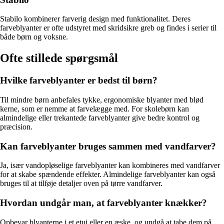
Stabilo kombinerer farverig design med funktionalitet. Deres
farveblyanter er ofte udstyret med skridsikre greb og findes i serier til
både børn og voksne.
Ofte stillede spørgsmål
Hvilke farveblyanter er bedst til børn?
Til mindre børn anbefales tykke, ergonomiske blyanter med blød
kerne, som er nemme at farvelægge med. For skolebørn kan
almindelige eller trekantede farveblyanter give bedre kontrol og
præcision.
Kan farveblyanter bruges sammen med vandfarver?
Ja, især vandopløselige farveblyanter kan kombineres med vandfarver
for at skabe spændende effekter. Almindelige farveblyanter kan også
bruges til at tilføje detaljer oven på tørre vandfarver.
Hvordan undgår man, at farveblyanter knækker?
Opbevar blyanterne i et etui eller en æske, og undgå at tabe dem på