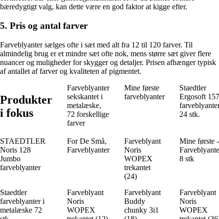
bæredygtigt valg, kan dette være en god faktor at kigge efter.
5. Pris og antal farver
Farveblyanter sælges ofte i sæt med alt fra 12 til 120 farver. Til
almindelig brug er et mindre sæt ofte nok, mens større sæt giver flere
nuancer og muligheder for skygger og detaljer. Prisen afhænger typisk
af antallet af farver og kvaliteten af pigmentet.
Farveblyanter
Mine første
Staedtler
sekskantet i
farveblyanter
Ergosoft 15
Produkter
metalæske,
farveblyante
i fokus
72 forskellige
24 stk.
farver
STAEDTLER
For De Små,
Farveblyant
Mine første -
Noris 128
Farveblyanter
Noris
Farveblyante
Jumbo
WOPEX
8 stk
farveblyanter
trekantet
(24)
Staedtler
Farveblyant
Farveblyant
Farveblyant
farveblyanter i
Noris
Buddy
Noris
metalæske 72
WOPEX
chunky 3i1
WOPEX
stk
trekantet (12)
(18)
trekantet (36