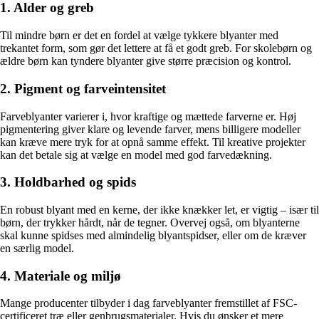
1. Alder og greb
Til mindre børn er det en fordel at vælge tykkere blyanter med
trekantet form, som gør det lettere at få et godt greb. For skolebørn og
ældre børn kan tyndere blyanter give større præcision og kontrol.
2. Pigment og farveintensitet
Farveblyanter varierer i, hvor kraftige og mættede farverne er. Høj
pigmentering giver klare og levende farver, mens billigere modeller
kan kræve mere tryk for at opnå samme effekt. Til kreative projekter
kan det betale sig at vælge en model med god farvedækning.
3. Holdbarhed og spids
En robust blyant med en kerne, der ikke knækker let, er vigtig – især til
børn, der trykker hårdt, når de tegner. Overvej også, om blyanterne
skal kunne spidses med almindelig blyantspidser, eller om de kræver
en særlig model.
4. Materiale og miljø
Mange producenter tilbyder i dag farveblyanter fremstillet af FSC-
certificeret træ eller genbrugsmaterialer. Hvis du ønsker et mere