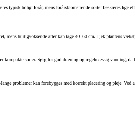
typisk tidligt forår, mens forårsblomstrende sorter beskæres lige eft
, mens hurtigvoksende arter kan tage 40–60 cm. Tjek plantens vækstpr
ller kompakte sorter. Sørg for god dræning og regelmæssig vanding, da k
. Mange problemer kan forebygges med korrekt placering og pleje. Ved a