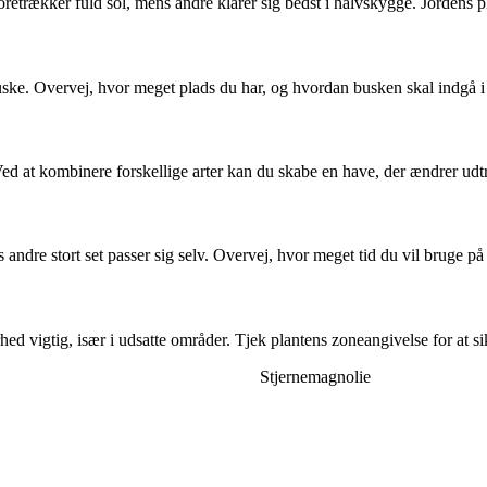
oretrækker fuld sol, mens andre klarer sig bedst i halvskygge. Jordens p
 buske. Overvej, hvor meget plads du har, og hvordan busken skal indgå 
ed at kombinere forskellige arter kan du skabe en have, der ændrer udt
dre stort set passer sig selv. Overvej, hvor meget tid du vil bruge på 
d vigtig, især i udsatte områder. Tjek plantens zoneangivelse for at sikr
Stjernemagnolie