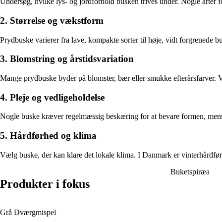
Undersøg, hvilke lys- og jordforhold busken trives under. Nogle arter f
2. Størrelse og vækstform
Prydbuske varierer fra lave, kompakte sorter til høje, vidt forgrenede
3. Blomstring og årstidsvariation
Mange prydbuske byder på blomster, bær eller smukke efterårsfarver. V
4. Pleje og vedligeholdelse
Nogle buske kræver regelmæssig beskæring for at bevare formen, mens an
5. Hårdførhed og klima
Vælg buske, der kan klare det lokale klima. I Danmark er vinterhårdførhe
Buketspiræa
Produkter i fokus
Grå Dværgmispel