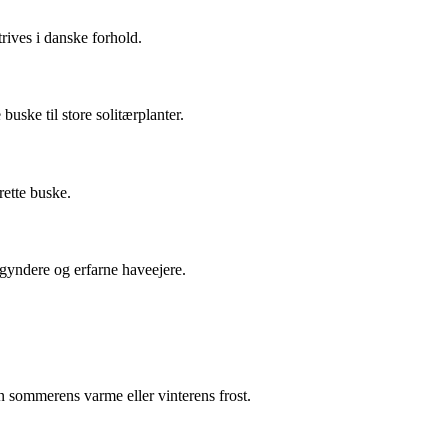
rives i danske forhold.
uske til store solitærplanter.
rette buske.
egyndere og erfarne haveejere.
den sommerens varme eller vinterens frost.