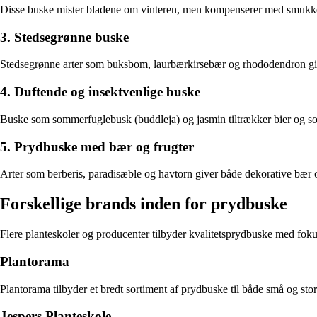
Disse buske mister bladene om vinteren, men kompenserer med smukke bl
3. Stedsegrønne buske
Stedsegrønne arter som buksbom, laurbærkirsebær og rhododendron giver
4. Duftende og insektvenlige buske
Buske som sommerfuglebusk (buddleja) og jasmin tiltrækker bier og somm
5. Prydbuske med bær og frugter
Arter som berberis, paradisæble og havtorn giver både dekorative bær 
Forskellige brands inden for prydbuske
Flere planteskoler og producenter tilbyder kvalitetsprydbuske med foku
Plantorama
Plantorama tilbyder et bredt sortiment af prydbuske til både små og stor
Jespers Planteskole