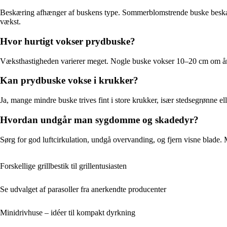
Beskæring afhænger af buskens type. Sommerblomstrende buske beskæres 
vækst.
Hvor hurtigt vokser prydbuske?
Væksthastigheden varierer meget. Nogle buske vokser 10–20 cm om året
Kan prydbuske vokse i krukker?
Ja, mange mindre buske trives fint i store krukker, især stedsegrønne e
Hvordan undgår man sygdomme og skadedyr?
Sørg for god luftcirkulation, undgå overvanding, og fjern visne blade
Forskellige grillbestik til grillentusiasten
Se udvalget af parasoller fra anerkendte producenter
Minidrivhuse – idéer til kompakt dyrkning