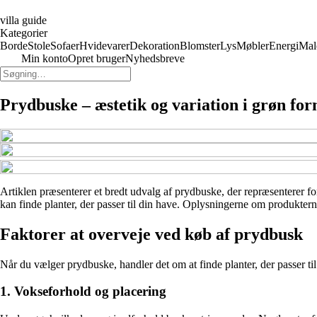
villa guide
Kategorier
Borde
Stole
Sofaer
Hvidevarer
Dekoration
Blomster
Lys
Møbler
Energi
Mal
Min konto
Opret bruger
Nyhedsbreve
Prydbuske – æstetik og variation i grøn fo
Artiklen præsenterer et bredt udvalg af prydbuske, der repræsenterer fo
kan finde planter, der passer til din have. Oplysningerne om produktern
Faktorer at overveje ved køb af prydbusk
Når du vælger prydbuske, handler det om at finde planter, der passer til 
1. Vokseforhold og placering