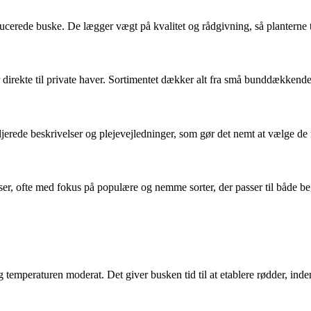
ducerede buske. De lægger vægt på kvalitet og rådgivning, så planterne t
irekte til private haver. Sortimentet dækker alt fra små bunddækkende b
taljerede beskrivelser og plejevejledninger, som gør det nemt at vælge de 
riser, ofte med fokus på populære og nemme sorter, der passer til både b
 og temperaturen moderat. Det giver busken tid til at etablere rødder, in