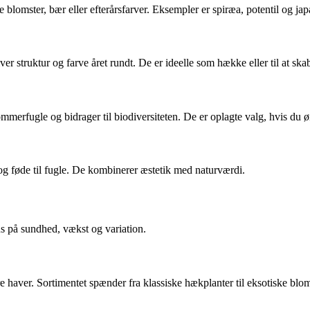
omster, bær eller efterårsfarver. Eksempler er spiræa, potentil og jap
 struktur og farve året rundt. De er ideelle som hække eller til at sk
erfugle og bidrager til biodiversiteten. De er oplagte valg, hvis du ø
og føde til fugle. De kombinerer æstetik med naturværdi.
s på sundhed, vækst og variation.
e haver. Sortimentet spænder fra klassiske hækplanter til eksotiske blom