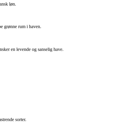
ansk løn.
abe grønne rum i haven.
nsker en levende og sanselig have.
strende sorter.