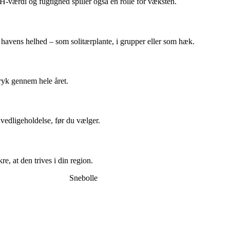
H-værdi og fugtighed spiller også en rolle for væksten.
i havens helhed – som solitærplante, i grupper eller som hæk.
ryk gennem hele året.
vedligeholdelse, før du vælger.
e, at den trives i din region.
Snebolle