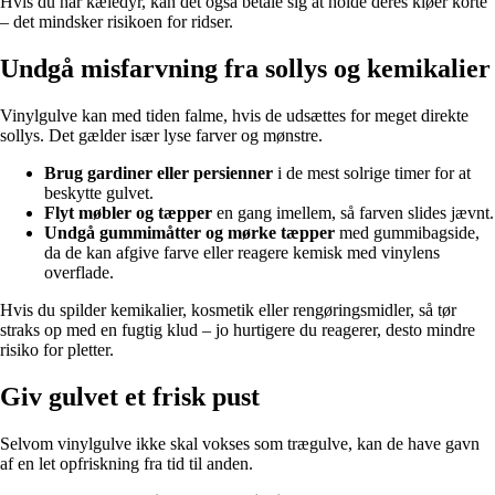
Hvis du har kæledyr, kan det også betale sig at holde deres kløer korte
– det mindsker risikoen for ridser.
Undgå misfarvning fra sollys og kemikalier
Vinylgulve kan med tiden falme, hvis de udsættes for meget direkte
sollys. Det gælder især lyse farver og mønstre.
Brug gardiner eller persienner
i de mest solrige timer for at
beskytte gulvet.
Flyt møbler og tæpper
en gang imellem, så farven slides jævnt.
Undgå gummimåtter og mørke tæpper
med gummibagside,
da de kan afgive farve eller reagere kemisk med vinylens
overflade.
Hvis du spilder kemikalier, kosmetik eller rengøringsmidler, så tør
straks op med en fugtig klud – jo hurtigere du reagerer, desto mindre
risiko for pletter.
Giv gulvet et frisk pust
Selvom vinylgulve ikke skal vokses som trægulve, kan de have gavn
af en let opfriskning fra tid til anden.