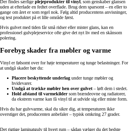
Der findes særlige
plejeprodukter til vinyl
, som genskaber glansen
uden at efterlade en fedtet overflade. Brug dem sparsomt – en eller to
gange om året er som regel nok. Følg altid producentens anvisninger,
og test produktet på et lille område først.
Hvis gulvet med tiden får små ridser eller mister glans, kan en
professionel gulvplejeservice ofte give det nyt liv med en skånsom
polering.
Forebyg skader fra møbler og varme
Vinyl er følsomt over for høje temperaturer og tunge belastninger. For
at undgå skader bør du:
Placere beskyttende underlag
under tunge møbler og
hvidevarer.
Undgå at trække møbler hen over gulvet
– løft dem i stedet.
Hold afstand til varmekilder
som brændeovne og radiatorer,
da ekstrem varme kan få vinyl til at udvide sig eller miste form.
Hvis du har gulvvarme, skal du sikre dig, at temperaturen ikke
overstiger det, producenten anbefaler – typisk omkring 27 grader.
Det rigtige laminatgulv til hvert rum – sådan vælger du det bedste