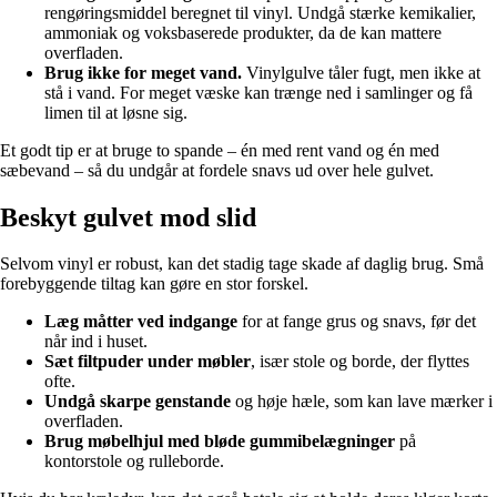
rengøringsmiddel beregnet til vinyl. Undgå stærke kemikalier,
ammoniak og voksbaserede produkter, da de kan mattere
overfladen.
Brug ikke for meget vand.
Vinylgulve tåler fugt, men ikke at
stå i vand. For meget væske kan trænge ned i samlinger og få
limen til at løsne sig.
Et godt tip er at bruge to spande – én med rent vand og én med
sæbevand – så du undgår at fordele snavs ud over hele gulvet.
Beskyt gulvet mod slid
Selvom vinyl er robust, kan det stadig tage skade af daglig brug. Små
forebyggende tiltag kan gøre en stor forskel.
Læg måtter ved indgange
for at fange grus og snavs, før det
når ind i huset.
Sæt filtpuder under møbler
, især stole og borde, der flyttes
ofte.
Undgå skarpe genstande
og høje hæle, som kan lave mærker i
overfladen.
Brug møbelhjul med bløde gummibelægninger
på
kontorstole og rulleborde.