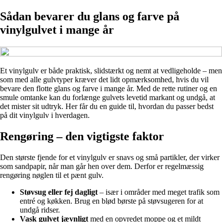
Sådan bevarer du glans og farve på
vinylgulvet i mange år
Et vinylgulv er både praktisk, slidstærkt og nemt at vedligeholde – men
som med alle gulvtyper kræver det lidt opmærksomhed, hvis du vil
bevare den flotte glans og farve i mange år. Med de rette rutiner og en
smule omtanke kan du forlænge gulvets levetid markant og undgå, at
det mister sit udtryk. Her får du en guide til, hvordan du passer bedst
på dit vinylgulv i hverdagen.
Rengøring – den vigtigste faktor
Den største fjende for et vinylgulv er snavs og små partikler, der virker
som sandpapir, når man går hen over dem. Derfor er regelmæssig
rengøring nøglen til et pænt gulv.
Støvsug eller fej dagligt
– især i områder med meget trafik som
entré og køkken. Brug en blød børste på støvsugeren for at
undgå ridser.
Vask gulvet jævnligt
med en opvredet moppe og et mildt