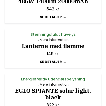
486W 1400lm 20000mAh
542
kr.
SE DETALJER
Stemningsfuldt havelys
Mere information
Lanterne med flamme
149
kr.
SE DETALJER
Energieffektiv udendørsbelysning
Mere information
EGLO SPIANTE solar light,
black
322
kr.