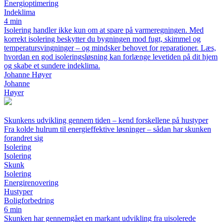
Energioptimering
Indeklima
4 min
Isolering handler ikke kun om at spare på varmeregningen. Med
korrekt isolering beskytter du bygningen mod fugt, skimmel og
temperatursvingninger – og mindsker behovet for reparationer. Læs,
hvordan en god isoleringsløsning kan forlænge levetiden på dit hjem
og skabe et sundere indeklima.
Johanne Høyer
Johanne
Høyer
Skunkens udvikling gennem tiden – kend forskellene på hustyper
Fra kolde hulrum til energieffektive løsninger – sådan har skunken
forandret sig
Isolering
Isolering
Skunk
Isolering
Energirenovering
Hustyper
Boligforbedring
6 min
Skunken har gennemgået en markant udvikling fra uisolerede