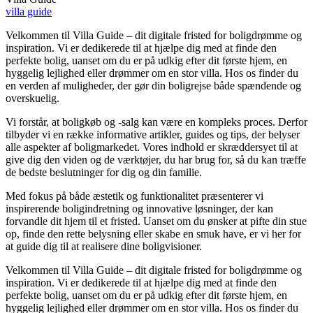
villa guide
Velkommen til Villa Guide – dit digitale fristed for boligdrømme og
inspiration. Vi er dedikerede til at hjælpe dig med at finde den
perfekte bolig, uanset om du er på udkig efter dit første hjem, en
hyggelig lejlighed eller drømmer om en stor villa. Hos os finder du
en verden af muligheder, der gør din boligrejse både spændende og
overskuelig.
Vi forstår, at boligkøb og -salg kan være en kompleks proces. Derfor
tilbyder vi en række informative artikler, guides og tips, der belyser
alle aspekter af boligmarkedet. Vores indhold er skræddersyet til at
give dig den viden og de værktøjer, du har brug for, så du kan træffe
de bedste beslutninger for dig og din familie.
Med fokus på både æstetik og funktionalitet præsenterer vi
inspirerende boligindretning og innovative løsninger, der kan
forvandle dit hjem til et fristed. Uanset om du ønsker at pifte din stue
op, finde den rette belysning eller skabe en smuk have, er vi her for
at guide dig til at realisere dine boligvisioner.
Velkommen til Villa Guide – dit digitale fristed for boligdrømme og
inspiration. Vi er dedikerede til at hjælpe dig med at finde den
perfekte bolig, uanset om du er på udkig efter dit første hjem, en
hyggelig lejlighed eller drømmer om en stor villa. Hos os finder du