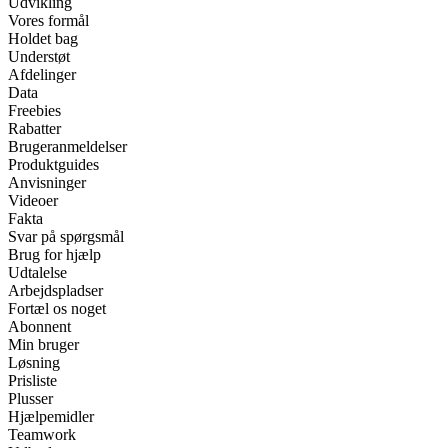
Udvikling
Vores formål
Holdet bag
Understøt
Afdelinger
Data
Freebies
Rabatter
Brugeranmeldelser
Produktguides
Anvisninger
Videoer
Fakta
Svar på spørgsmål
Brug for hjælp
Udtalelse
Arbejdspladser
Fortæl os noget
Abonnent
Min bruger
Løsning
Prisliste
Plusser
Hjælpemidler
Teamwork