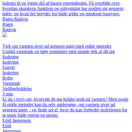
hulrum til en vigtig del af husets energidesign. Få overblik over,
hvordan skunkens funktion og opbygning har ændret sig gennem
tiden, og hvad det betyder for både ældre og moderne hustyper.
Bjørn Rødvig
Bjørn
Rødvig
Tjek om varmen siver ud gennem taget med enkle metoder
Undgå varmetab og høje regninger med simple tjek af dit tag
Isolering
Isolering
Energi
Isolering
Bolig
Varmetab
Vedligeholdelse
3 min
Er du i tvivl om, hvorvidt dit tag holder godt på varmen? Med nogle
få enkle metoder kan du selv undersøge, om varmen siver ud
gennem taget – og finde ud af, hvor du kan forbedre isoleringen for
at spare både energi og penge.
Emil Jørgensen
Emil
Jørgensen