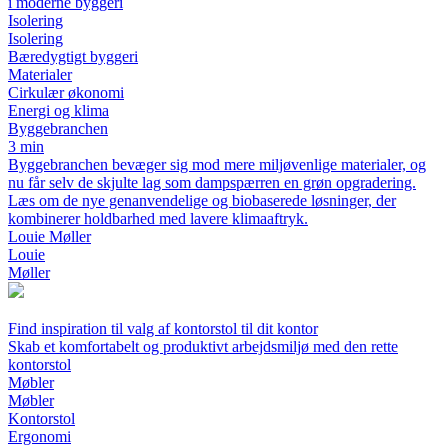
i moderne byggeri
Isolering
Isolering
Bæredygtigt byggeri
Materialer
Cirkulær økonomi
Energi og klima
Byggebranchen
3 min
Byggebranchen bevæger sig mod mere miljøvenlige materialer, og
nu får selv de skjulte lag som dampspærren en grøn opgradering.
Læs om de nye genanvendelige og biobaserede løsninger, der
kombinerer holdbarhed med lavere klimaaftryk.
Louie Møller
Louie
Møller
Find inspiration til valg af kontorstol til dit kontor
Skab et komfortabelt og produktivt arbejdsmiljø med den rette
kontorstol
Møbler
Møbler
Kontorstol
Ergonomi