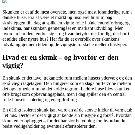
Skunken er et af de mest oversete, men også mest foranderlige rum i
danske huse. Fra at være et mørkt og uisoleret hulrum bag
skråvæggen til i dag at spille en vigtig rolle i både energiforbrug og
indeklima, har skunken gennemgået en markant udvikling. Men
hvordan har den ændret sig – og hvad betyder det for dig, der bor i
et ældre eller nyere hus? Her får du et overblik over skunkens
udvikling gennem tiden og de vigtigste forskelle mellem hustyper.
Hvad er en skunk – og hvorfor er den
vigtig?
En skunk er det lave, trekantede rum mellem husets ydervæg og den
skrå væg i tagetagen. Den fungerer som en slags bufferzone mellem
det opvarmede rum og det kolde tagrum. I ældre huse blev skunken
ofte brugt som opbevaringsplads, men i dag spiller den en central
rolle i husets isolering og energiforbrug.
En dårligt isoleret skunk kan være en af de største kilder til varmetab
i et hus. Derfor er det vigtigt at kende sin hustype og forstå, hvordan
skunken er opbygget – for det har stor betydning for, hvordan du
bedst vedligeholder og eventuelt efterisolerer den.