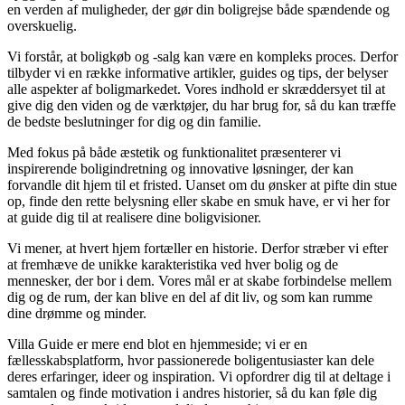
en verden af muligheder, der gør din boligrejse både spændende og
overskuelig.
Vi forstår, at boligkøb og -salg kan være en kompleks proces. Derfor
tilbyder vi en række informative artikler, guides og tips, der belyser
alle aspekter af boligmarkedet. Vores indhold er skræddersyet til at
give dig den viden og de værktøjer, du har brug for, så du kan træffe
de bedste beslutninger for dig og din familie.
Med fokus på både æstetik og funktionalitet præsenterer vi
inspirerende boligindretning og innovative løsninger, der kan
forvandle dit hjem til et fristed. Uanset om du ønsker at pifte din stue
op, finde den rette belysning eller skabe en smuk have, er vi her for
at guide dig til at realisere dine boligvisioner.
Vi mener, at hvert hjem fortæller en historie. Derfor stræber vi efter
at fremhæve de unikke karakteristika ved hver bolig og de
mennesker, der bor i dem. Vores mål er at skabe forbindelse mellem
dig og de rum, der kan blive en del af dit liv, og som kan rumme
dine drømme og minder.
Villa Guide er mere end blot en hjemmeside; vi er en
fællesskabsplatform, hvor passionerede boligentusiaster kan dele
deres erfaringer, ideer og inspiration. Vi opfordrer dig til at deltage i
samtalen og finde motivation i andres historier, så du kan føle dig