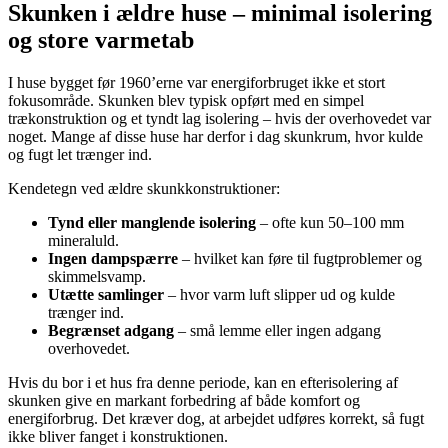
Skunken i ældre huse – minimal isolering
og store varmetab
I huse bygget før 1960’erne var energiforbruget ikke et stort
fokusområde. Skunken blev typisk opført med en simpel
trækonstruktion og et tyndt lag isolering – hvis der overhovedet var
noget. Mange af disse huse har derfor i dag skunkrum, hvor kulde
og fugt let trænger ind.
Kendetegn ved ældre skunkkonstruktioner:
Tynd eller manglende isolering
– ofte kun 50–100 mm
mineraluld.
Ingen dampspærre
– hvilket kan føre til fugtproblemer og
skimmelsvamp.
Utætte samlinger
– hvor varm luft slipper ud og kulde
trænger ind.
Begrænset adgang
– små lemme eller ingen adgang
overhovedet.
Hvis du bor i et hus fra denne periode, kan en efterisolering af
skunken give en markant forbedring af både komfort og
energiforbrug. Det kræver dog, at arbejdet udføres korrekt, så fugt
ikke bliver fanget i konstruktionen.