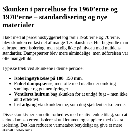
Skunken i parcelhuse fra 1960’erne og
1970’erne – standardisering og nye
materialer
I takt med at parcelhusbyggeriet tog fart i 1960’erne og 70’erne,
blev skunken en fast del af mange 1½-planshuse. Her begyndte man
at bruge mere isolering, men stadig ikke på niveau med nutidens
standarder. Dampspærrer blev mere almindelige, men udførelsen var
ofte mangelfuld.
Typiske træk ved skunkene i denne periode:
Isoleringstykkelse på 100–150 mm
.
Enkel dampspærre
, men ofte med utætheder omkring
samlinger og gennemføringer.
Ventileret hulrum
bag skunken for at undgå fugt – men ikke
altid effektivt.
Let adgang
via skunklemme, som dog sjældent er isolerede.
Disse skunktyper kan ofte forbedres med relativt enkle tiltag, som at
tætne dampspærren, isolere skunklemmen og supplere med ekstra
isolering. Det kan reducere varmetabet betydeligt og give et mere
stabilt indeklima.