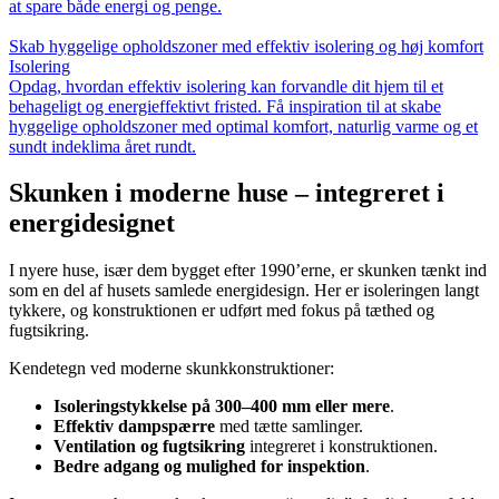
at spare både energi og penge.
Skab hyggelige opholdszoner med effektiv isolering og høj komfort
Isolering
Opdag, hvordan effektiv isolering kan forvandle dit hjem til et
behageligt og energieffektivt fristed. Få inspiration til at skabe
hyggelige opholdszoner med optimal komfort, naturlig varme og et
sundt indeklima året rundt.
Skunken i moderne huse – integreret i
energidesignet
I nyere huse, især dem bygget efter 1990’erne, er skunken tænkt ind
som en del af husets samlede energidesign. Her er isoleringen langt
tykkere, og konstruktionen er udført med fokus på tæthed og
fugtsikring.
Kendetegn ved moderne skunkkonstruktioner:
Isoleringstykkelse på 300–400 mm eller mere
.
Effektiv dampspærre
med tætte samlinger.
Ventilation og fugtsikring
integreret i konstruktionen.
Bedre adgang og mulighed for inspektion
.