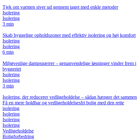
Tjek om varmen siver ud gennem taget med enkle metoder
Isolering
Isolering
3 min
Skab hyggelige opholdszoner med effektiv isolering og høj komfort
Isolering
Isolering
6 min
Miljøvenlige dampspærrer – genanvendelige løsninger vinder frem i
byggeriet
Isolering
Isolering
3 min
Isolering, der reducerer vedligeholdelse – sådan hænger det sammen
Få en mere holdbar og vedligeholdelsesfri bolig med den rette
isolering
Isolering
Isolering
Isolering
Vedligeholdelse
Boligforbedring