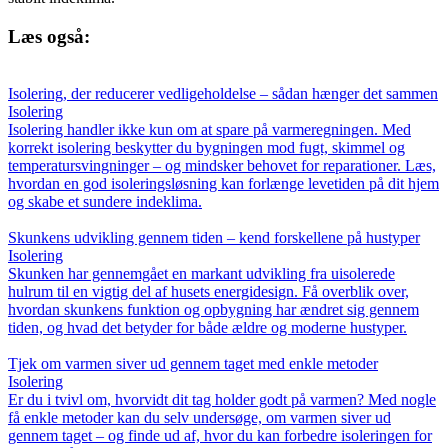
Læs også:
Isolering, der reducerer vedligeholdelse – sådan hænger det sammen
Isolering
Isolering handler ikke kun om at spare på varmeregningen. Med
korrekt isolering beskytter du bygningen mod fugt, skimmel og
temperatursvingninger – og mindsker behovet for reparationer. Læs,
hvordan en god isoleringsløsning kan forlænge levetiden på dit hjem
og skabe et sundere indeklima.
Skunkens udvikling gennem tiden – kend forskellene på hustyper
Isolering
Skunken har gennemgået en markant udvikling fra uisolerede
hulrum til en vigtig del af husets energidesign. Få overblik over,
hvordan skunkens funktion og opbygning har ændret sig gennem
tiden, og hvad det betyder for både ældre og moderne hustyper.
Tjek om varmen siver ud gennem taget med enkle metoder
Isolering
Er du i tvivl om, hvorvidt dit tag holder godt på varmen? Med nogle
få enkle metoder kan du selv undersøge, om varmen siver ud
gennem taget – og finde ud af, hvor du kan forbedre isoleringen for