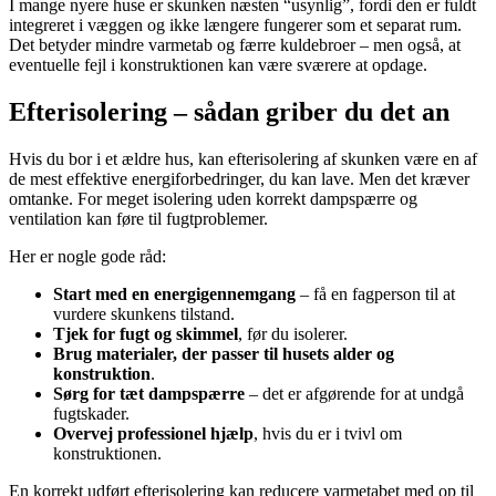
I mange nyere huse er skunken næsten “usynlig”, fordi den er fuldt
integreret i væggen og ikke længere fungerer som et separat rum.
Det betyder mindre varmetab og færre kuldebroer – men også, at
eventuelle fejl i konstruktionen kan være sværere at opdage.
Efterisolering – sådan griber du det an
Hvis du bor i et ældre hus, kan efterisolering af skunken være en af
de mest effektive energiforbedringer, du kan lave. Men det kræver
omtanke. For meget isolering uden korrekt dampspærre og
ventilation kan føre til fugtproblemer.
Her er nogle gode råd:
Start med en energigennemgang
– få en fagperson til at
vurdere skunkens tilstand.
Tjek for fugt og skimmel
, før du isolerer.
Brug materialer, der passer til husets alder og
konstruktion
.
Sørg for tæt dampspærre
– det er afgørende for at undgå
fugtskader.
Overvej professionel hjælp
, hvis du er i tvivl om
konstruktionen.
En korrekt udført efterisolering kan reducere varmetabet med op til