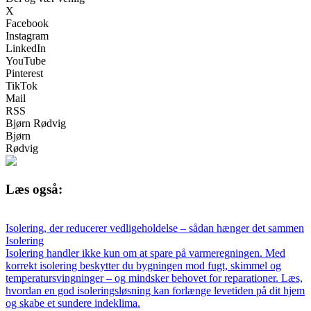
X
Facebook
Instagram
LinkedIn
YouTube
Pinterest
TikTok
Mail
RSS
Bjørn Rødvig
Bjørn
Rødvig
Læs også:
Isolering, der reducerer vedligeholdelse – sådan hænger det sammen
Isolering
Isolering handler ikke kun om at spare på varmeregningen. Med
korrekt isolering beskytter du bygningen mod fugt, skimmel og
temperatursvingninger – og mindsker behovet for reparationer. Læs,
hvordan en god isoleringsløsning kan forlænge levetiden på dit hjem
og skabe et sundere indeklima.