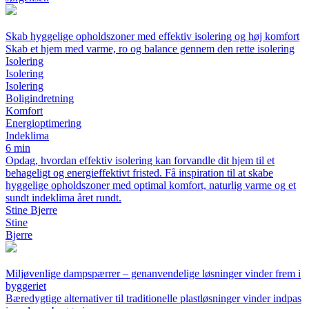
Skab hyggelige opholdszoner med effektiv isolering og høj komfort
Skab et hjem med varme, ro og balance gennem den rette isolering
Isolering
Isolering
Isolering
Boligindretning
Komfort
Energioptimering
Indeklima
6 min
Opdag, hvordan effektiv isolering kan forvandle dit hjem til et
behageligt og energieffektivt fristed. Få inspiration til at skabe
hyggelige opholdszoner med optimal komfort, naturlig varme og et
sundt indeklima året rundt.
Stine Bjerre
Stine
Bjerre
Miljøvenlige dampspærrer – genanvendelige løsninger vinder frem i
byggeriet
Bæredygtige alternativer til traditionelle plastløsninger vinder indpas