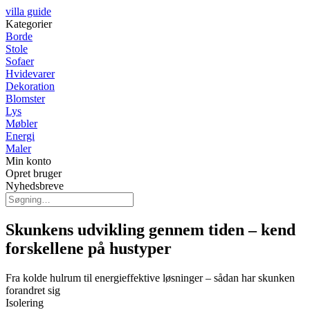
villa guide
Kategorier
Borde
Stole
Sofaer
Hvidevarer
Dekoration
Blomster
Lys
Møbler
Energi
Maler
Min konto
Opret bruger
Nyhedsbreve
Skunkens udvikling gennem tiden – kend
forskellene på hustyper
Fra kolde hulrum til energieffektive løsninger – sådan har skunken
forandret sig
Isolering