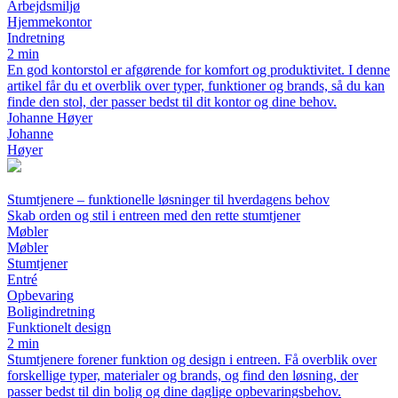
Arbejdsmiljø
Hjemmekontor
Indretning
2 min
En god kontorstol er afgørende for komfort og produktivitet. I denne
artikel får du et overblik over typer, funktioner og brands, så du kan
finde den stol, der passer bedst til dit kontor og dine behov.
Johanne Høyer
Johanne
Høyer
Stumtjenere – funktionelle løsninger til hverdagens behov
Skab orden og stil i entreen med den rette stumtjener
Møbler
Møbler
Stumtjener
Entré
Opbevaring
Boligindretning
Funktionelt design
2 min
Stumtjenere forener funktion og design i entreen. Få overblik over
forskellige typer, materialer og brands, og find den løsning, der
passer bedst til din bolig og dine daglige opbevaringsbehov.