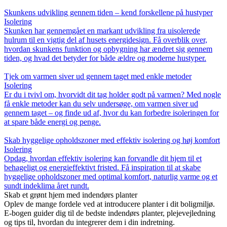
Skunkens udvikling gennem tiden – kend forskellene på hustyper
Isolering
Skunken har gennemgået en markant udvikling fra uisolerede
hulrum til en vigtig del af husets energidesign. Få overblik over,
hvordan skunkens funktion og opbygning har ændret sig gennem
tiden, og hvad det betyder for både ældre og moderne hustyper.
Tjek om varmen siver ud gennem taget med enkle metoder
Isolering
Er du i tvivl om, hvorvidt dit tag holder godt på varmen? Med nogle
få enkle metoder kan du selv undersøge, om varmen siver ud
gennem taget – og finde ud af, hvor du kan forbedre isoleringen for
at spare både energi og penge.
Skab hyggelige opholdszoner med effektiv isolering og høj komfort
Isolering
Opdag, hvordan effektiv isolering kan forvandle dit hjem til et
behageligt og energieffektivt fristed. Få inspiration til at skabe
hyggelige opholdszoner med optimal komfort, naturlig varme og et
sundt indeklima året rundt.
Skab et grønt hjem med indendørs planter
Oplev de mange fordele ved at introducere planter i dit boligmiljø.
E-bogen guider dig til de bedste indendørs planter, plejevejledning
og tips til, hvordan du integrerer dem i din indretning.