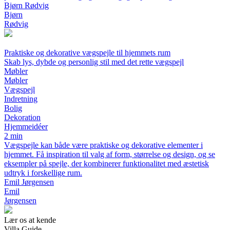
Bjørn Rødvig
Bjørn
Rødvig
Praktiske og dekorative vægspejle til hjemmets rum
Skab lys, dybde og personlig stil med det rette vægspejl
Møbler
Møbler
Vægspejl
Indretning
Bolig
Dekoration
Hjemmeidéer
2 min
Vægspejle kan både være praktiske og dekorative elementer i
hjemmet. Få inspiration til valg af form, størrelse og design, og se
eksempler på spejle, der kombinerer funktionalitet med æstetisk
udtryk i forskellige rum.
Emil Jørgensen
Emil
Jørgensen
Lær os at kende
Villa Guide