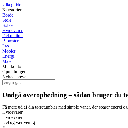
villa guide
Kategorier
Borde
Stole
Sofaer
Hvidevarer
Dekoration
Blomster
Lys
Møbler
Energi
Maler
Min konto
Opret bruger
Nyhedsbreve
Undgå overophedning – sådan bruger du t
Få mere ud af din tørretumbler med simple vaner, der sparer energi o
Hvidevarer
Hvidevarer
Del og vær venlig
X