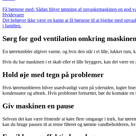
Få børnene med: Sådan bliver tømning af opvaskemaskinen en god v
Hvidevarer
Det behøver ikke være en kamp at få børnene til at hjælpe med opvask
i familien.
Sørg for god ventilation omkring maskine
En tørretumbler afgiver varme, og hvis den står i et lille, lukket rum
Hvis du har maskinen i et skab eller et lille bryggers, kan det være en
Hold øje med tegn på problemer
Hvis tørretumbleren bliver usædvanligt varm på ydersiden, lugter brænd
kondensator og aftræk. Hvis problemet fortsætter, bør du kontakte en t
Giv maskinen en pause
Selvom det kan være fristende at køre flere omgange i træk, har tørre
kan du bruge pausen til at rense filteret og tømme vandbeholderen, hv