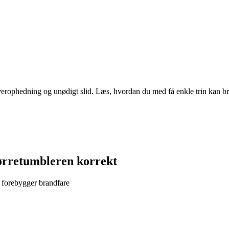
verophedning og unødigt slid. Læs, hvordan du med få enkle trin kan bru
ørretumbleren korrekt
g forebygger brandfare