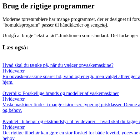
Brug de rigtige programmer
Moderne tørretumblere har mange programmer, der er designet til forskel
“bomuldsprogram” passer til håndklæder og sengetøj.
Undgå at bruge “ekstra tørt”-funktionen som standard. Det forlænger tø
Læs også:
Hvad skal du tænke på, når du vælger opvaskemaskine?
Hvidevarer
En opvaskemaskine sparer tid, vand og energi, men valget afhænger af p
hjem.
Overblik: Forskellige brands og modeller af vaskemaskiner
Hvidevarer
Vaskemaskiner findes i mange størrelser, typer og prisklasser. Denne a
og behov.
Kvalitet i tilbehør og ekstraudstyr til hvidevarer – hvad skal du kigge 
Hvidevarer
Det rigtige tilbehør kan gøre en stor forskel for både levetid, ydeevne 
behov.