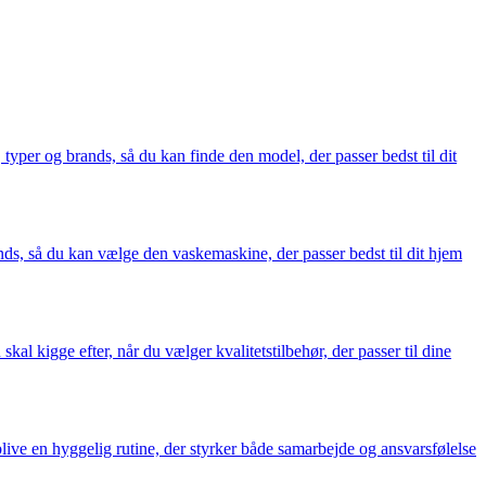
typer og brands, så du kan finde den model, der passer bedst til dit
ands, så du kan vælge den vaskemaskine, der passer bedst til dit hjem
kal kigge efter, når du vælger kvalitetstilbehør, der passer til dine
ive en hyggelig rutine, der styrker både samarbejde og ansvarsfølelse