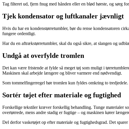
Tag filteret ud, fjern fnug med hånden eller en blød børste, og sørg for,
Tjek kondensator og luftkanaler jævnligt
Hvis du har en kondenstørretumbler, bør du rense kondensatoren cirka
fungere ordentligt.
Har du en aftrækstørretumbler, skal du også sikre, at slangen og udbl
Undgå at overfylde tromlen
Det kan være fristende at fylde så meget tøj som muligt i tørretumbleren
Maskinen skal arbejde længere og bliver varmere end nødvendigt.
Som tommelfingerregel bør tromlen kun fyldes omkring to tredjedele. Det
Sortér tøjet efter materiale og fugtighed
Forskellige tekstiler kræver forskellig behandling. Tunge materialer so
overtørrede, mens andre stadig er fugtige – og maskinen kører længer
Del derfor vasketøjet op efter materiale og fugtighedsgrad. Det sparer 