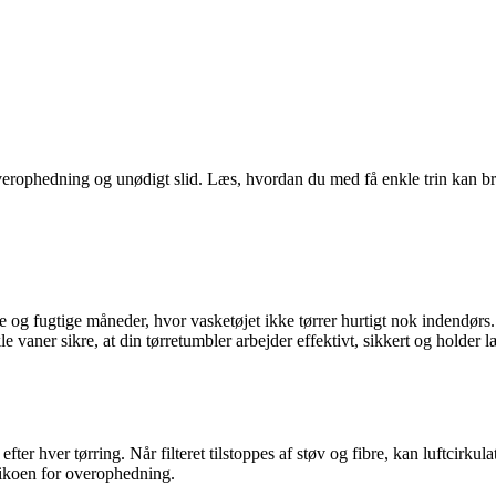
verophedning og unødigt slid. Læs, hvordan du med få enkle trin kan bru
e og fugtige måneder, hvor vasketøjet ikke tørrer hurtigt nok indendørs
e vaner sikre, at din tørretumbler arbejder effektivt, sikkert og holder 
efter hver tørring. Når filteret tilstoppes af støv og fibre, kan luftcirku
sikoen for overophedning.