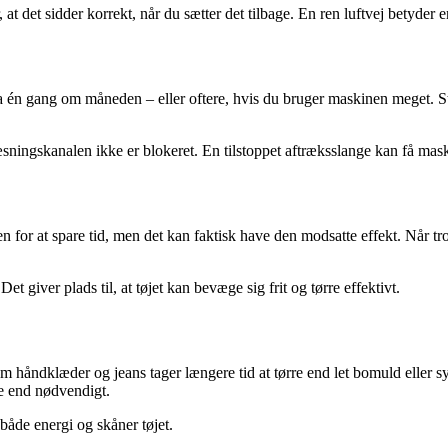
 at det sidder korrekt, når du sætter det tilbage. En ren luftvej betyder 
 én gang om måneden – eller oftere, hvis du bruger maskinen meget. St
æsningskanalen ikke er blokeret. En tilstoppet aftræksslange kan få mask
 for at spare tid, men det kan faktisk have den modsatte effekt. Når troml
 giver plads til, at tøjet kan bevæge sig frit og tørre effektivt.
m håndklæder og jeans tager længere tid at tørre end let bomuld eller syn
e end nødvendigt.
både energi og skåner tøjet.