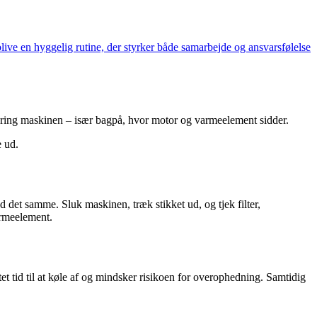
ive en hyggelig rutine, der styrker både samarbejde og ansvarsfølelse
 omkring maskinen – især bagpå, hvor motor og varmeelement sidder.
e ud.
d det samme. Sluk maskinen, træk stikket ud, og tjek filter,
armeelement.
t tid til at køle af og mindsker risikoen for overophedning. Samtidig