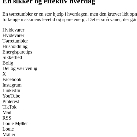
En sikker og effektiv hverdag
En tørretumbler er en stor hjælp i hverdagen, men den kræver lidt 
forlænge maskinens levetid og spare energi. Det er små vaner, der gør 
Hvidevarer
Hvidevarer
Tørretumbler
Husholdning
Energisparetips
Sikkerhed
Bolig
Del og vær venlig
X
Facebook
Instagram
LinkedIn
YouTube
Pinterest
TikTok
Mail
RSS
Louie Møller
Louie
Møller