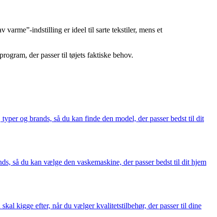
arme”-indstilling er ideel til sarte tekstiler, mens et
ogram, der passer til tøjets faktiske behov.
typer og brands, så du kan finde den model, der passer bedst til dit
ands, så du kan vælge den vaskemaskine, der passer bedst til dit hjem
kal kigge efter, når du vælger kvalitetstilbehør, der passer til dine