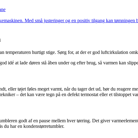
ane
emaskinen. Med små justeringer og en positiv tilgang kan tømningen bl
n
, kan temperaturen hurtigt stige. Sørg for, at der er god luftcirkulation
 god idé at lade døren stå åben under og efter brug, så varmen kan slipp
t, eller tøjet føles meget varmt, når du tager det ud, bør du reagere me
ekniker – det kan være tegn på en defekt termostat eller et tilstoppet v
tumbleren godt af en pause mellem hver tørring. Det giver varmeelemente
is du har en kondenstørretumbler.