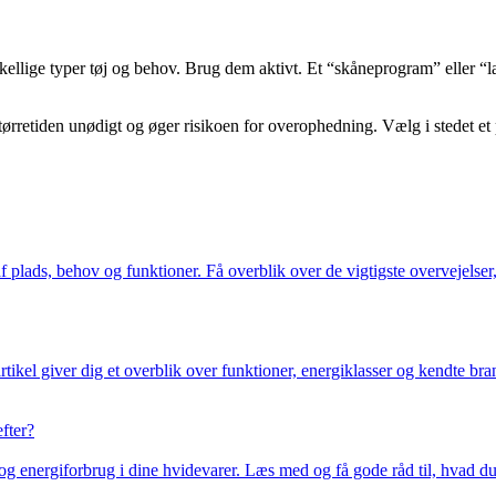
lige typer tøj og behov. Brug dem aktivt. Et “skåneprogram” eller “lav v
rretiden unødigt og øger risikoen for overophedning. Vælg i stedet et pr
lads, behov og funktioner. Få overblik over de vigtigste overvejelser, 
rtikel giver dig et overblik over funktioner, energiklasser og kendte br
efter?
og energiforbrug i dine hvidevarer. Læs med og få gode råd til, hvad du s