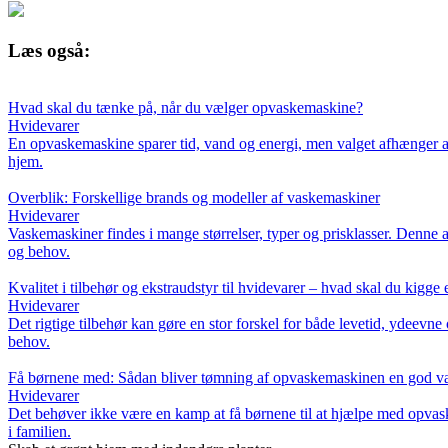
Læs også:
Hvad skal du tænke på, når du vælger opvaskemaskine?
Hvidevarer
En opvaskemaskine sparer tid, vand og energi, men valget afhænger af p
hjem.
Overblik: Forskellige brands og modeller af vaskemaskiner
Hvidevarer
Vaskemaskiner findes i mange størrelser, typer og prisklasser. Denne a
og behov.
Kvalitet i tilbehør og ekstraudstyr til hvidevarer – hvad skal du kigge 
Hvidevarer
Det rigtige tilbehør kan gøre en stor forskel for både levetid, ydeevne 
behov.
Få børnene med: Sådan bliver tømning af opvaskemaskinen en god v
Hvidevarer
Det behøver ikke være en kamp at få børnene til at hjælpe med opvask
i familien.