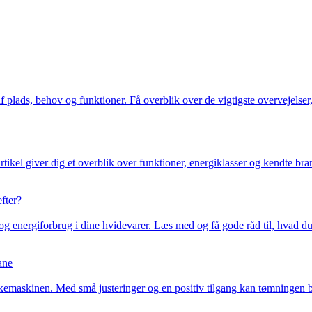
lads, behov og funktioner. Få overblik over de vigtigste overvejelser, 
rtikel giver dig et overblik over funktioner, energiklasser og kendte br
efter?
og energiforbrug i dine hvidevarer. Læs med og få gode råd til, hvad du s
ane
emaskinen. Med små justeringer og en positiv tilgang kan tømningen bl