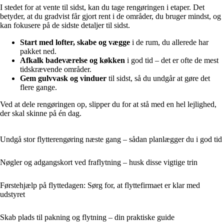
I stedet for at vente til sidst, kan du tage rengøringen i etaper. Det
betyder, at du gradvist får gjort rent i de områder, du bruger mindst, og
kan fokusere på de sidste detaljer til sidst.
Start med lofter, skabe og vægge
i de rum, du allerede har
pakket ned.
Afkalk badeværelse og køkken
i god tid – det er ofte de mest
tidskrævende områder.
Gem gulvvask og vinduer
til sidst, så du undgår at gøre det
flere gange.
Ved at dele rengøringen op, slipper du for at stå med en hel lejlighed,
der skal skinne på én dag.
Undgå stor flytterengøring næste gang – sådan planlægger du i god tid
Nøgler og adgangskort ved fraflytning – husk disse vigtige trin
Førstehjælp på flyttedagen: Sørg for, at flyttefirmaet er klar med
udstyret
Skab plads til pakning og flytning – din praktiske guide