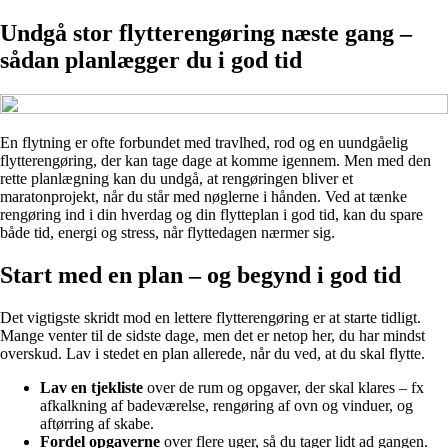
Undgå stor flytterengøring næste gang –
sådan planlægger du i god tid
En flytning er ofte forbundet med travlhed, rod og en uundgåelig
flytterengøring, der kan tage dage at komme igennem. Men med den
rette planlægning kan du undgå, at rengøringen bliver et
maratonprojekt, når du står med nøglerne i hånden. Ved at tænke
rengøring ind i din hverdag og din flytteplan i god tid, kan du spare
både tid, energi og stress, når flyttedagen nærmer sig.
Start med en plan – og begynd i god tid
Det vigtigste skridt mod en lettere flytterengøring er at starte tidligt.
Mange venter til de sidste dage, men det er netop her, du har mindst
overskud. Lav i stedet en plan allerede, når du ved, at du skal flytte.
Lav en tjekliste
over de rum og opgaver, der skal klares – fx
afkalkning af badeværelse, rengøring af ovn og vinduer, og
aftørring af skabe.
Fordel opgaverne
over flere uger, så du tager lidt ad gangen.