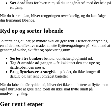
Sæt deadlines
for hvert rum, så du undgår at stå med det hele på
én gang.
Når du har en plan, bliver rengøringen overskuelig, og du kan følge
din fremgang løbende.
Ryd op og sorter løbende
Jo færre ting du har, jo mindre skal du gøre rent. Derfor er oprydning
en af de mest effektive måder at lette flytterengøringen på. Start med at
gennemgå skabe, skuffer og opbevaringsrum.
Sorter i tre bunker:
behold, donér/sælg og smid ud.
Tag ét område ad gangen
– fx køkkenet den ene uge og
garderoben den næste.
Brug flyttekasser strategisk
– pak det, du ikke bruger til
daglig, og gør rent i området bagefter.
Når du løbende får ryddet ud, bliver det ikke kun lettere at flytte, men
også hurtigere at gøre rent, fordi du ikke skal flytte rundt på
unødvendige ting.
Gør rent i etaper