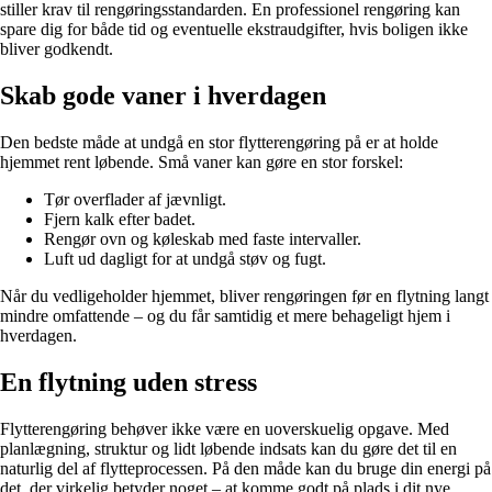
stiller krav til rengøringsstandarden. En professionel rengøring kan
spare dig for både tid og eventuelle ekstraudgifter, hvis boligen ikke
bliver godkendt.
Skab gode vaner i hverdagen
Den bedste måde at undgå en stor flytterengøring på er at holde
hjemmet rent løbende. Små vaner kan gøre en stor forskel:
Tør overflader af jævnligt.
Fjern kalk efter badet.
Rengør ovn og køleskab med faste intervaller.
Luft ud dagligt for at undgå støv og fugt.
Når du vedligeholder hjemmet, bliver rengøringen før en flytning langt
mindre omfattende – og du får samtidig et mere behageligt hjem i
hverdagen.
En flytning uden stress
Flytterengøring behøver ikke være en uoverskuelig opgave. Med
planlægning, struktur og lidt løbende indsats kan du gøre det til en
naturlig del af flytteprocessen. På den måde kan du bruge din energi på
det, der virkelig betyder noget – at komme godt på plads i dit nye