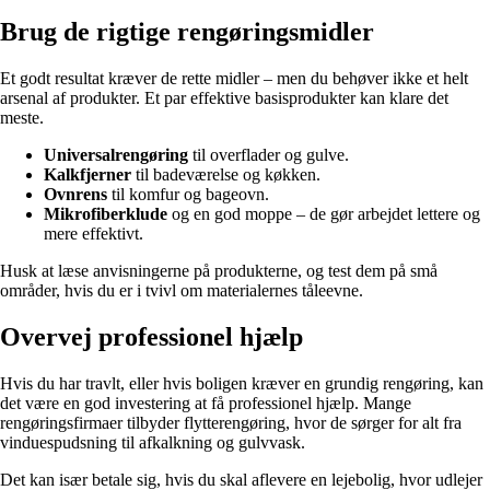
Brug de rigtige rengøringsmidler
Et godt resultat kræver de rette midler – men du behøver ikke et helt
arsenal af produkter. Et par effektive basisprodukter kan klare det
meste.
Universalrengøring
til overflader og gulve.
Kalkfjerner
til badeværelse og køkken.
Ovnrens
til komfur og bageovn.
Mikrofiberklude
og en god moppe – de gør arbejdet lettere og
mere effektivt.
Husk at læse anvisningerne på produkterne, og test dem på små
områder, hvis du er i tvivl om materialernes tåleevne.
Overvej professionel hjælp
Hvis du har travlt, eller hvis boligen kræver en grundig rengøring, kan
det være en god investering at få professionel hjælp. Mange
rengøringsfirmaer tilbyder flytterengøring, hvor de sørger for alt fra
vinduespudsning til afkalkning og gulvvask.
Det kan især betale sig, hvis du skal aflevere en lejebolig, hvor udlejer