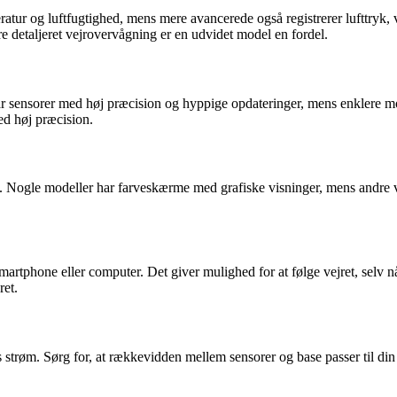
ratur og luftfugtighed, mens mere avancerede også registrerer lufttryk, 
e detaljeret vejrovervågning er en udvidet model en fordel.
ar sensorer med høj præcision og hyppige opdateringer, mens enklere mo
ed høj præcision.
. Nogle modeller har farveskærme med grafiske visninger, mens andre vi
 smartphone eller computer. Det giver mulighed for at følge vejret, sel
ret.
tes strøm. Sørg for, at rækkevidden mellem sensorer og base passer til din