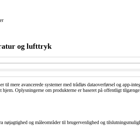
er
ratur og lufttryk
ler til mere avancerede systemer med trådløs dataoverførsel og app-integ
l dit hjem. Oplysningerne om produkterne er baseret på offentligt tilgæn
– fra nøjagtighed og måleområder til brugervenlighed og tilslutningsmulig