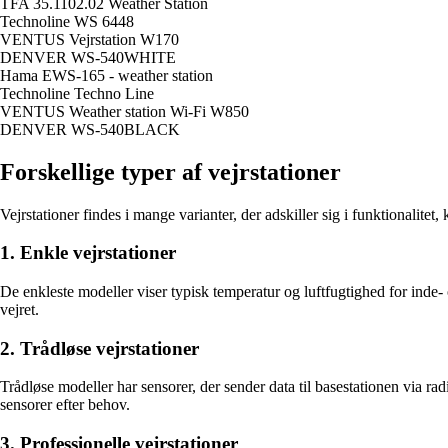
TFA 35.1102.02 Weather Station
Technoline WS 6448
VENTUS Vejrstation W170
DENVER WS-540WHITE
Hama EWS-165 - weather station
Technoline Techno Line
VENTUS Weather station Wi-Fi W850
DENVER WS-540BLACK
Forskellige typer af vejrstationer
Vejrstationer findes i mange varianter, der adskiller sig i funktionalitet
1. Enkle vejrstationer
De enkleste modeller viser typisk temperatur og luftfugtighed for inde- 
vejret.
2. Trådløse vejrstationer
Trådløse modeller har sensorer, der sender data til basestationen via ra
sensorer efter behov.
3. Professionelle vejrstationer