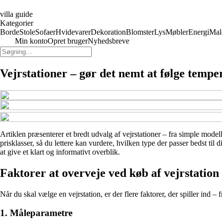
villa guide
Kategorier
Borde
Stole
Sofaer
Hvidevarer
Dekoration
Blomster
Lys
Møbler
Energi
Mal
Min konto
Opret bruger
Nyhedsbreve
Vejrstationer – gør det nemt at følge tempe
Artiklen præsenterer et bredt udvalg af vejrstationer – fra simple model
prisklasser, så du lettere kan vurdere, hvilken type der passer bedst ti
at give et klart og informativt overblik.
Faktorer at overveje ved køb af vejrstation
Når du skal vælge en vejrstation, er der flere faktorer, der spiller ind 
1. Måleparametre