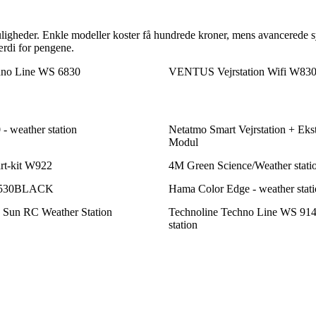
muligheder. Enkle modeller koster få hundrede kroner, mens avancerede 
ærdi for pengene.
hno Line WS 6830
VENTUS Vejrstation Wifi W8
 weather station
Netatmo Smart Vejrstation + Eks
Modul
t-kit W922
4M Green Science/Weather stati
530BLACK
Hama Color Edge - weather stat
 Sun RC Weather Station
Technoline Techno Line WS 914
station